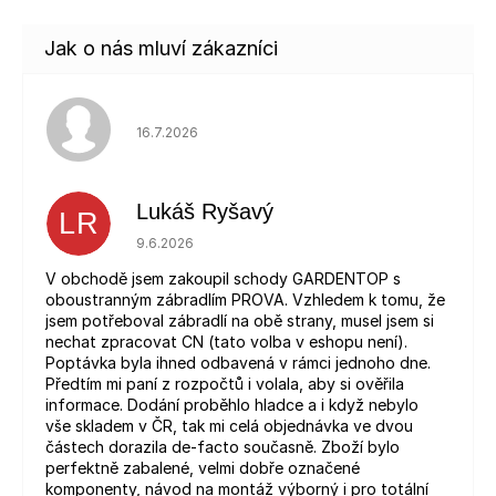
Hodnocení obchodu je 5 z 5 hvězdiček.
16.7.2026
Lukáš Ryšavý
LR
Hodnocení obchodu je 5 z 5 hvězdiček.
9.6.2026
V obchodě jsem zakoupil schody GARDENTOP s
oboustranným zábradlím PROVA. Vzhledem k tomu, že
jsem potřeboval zábradlí na obě strany, musel jsem si
nechat zpracovat CN (tato volba v eshopu není).
Poptávka byla ihned odbavená v rámci jednoho dne.
Předtím mi paní z rozpočtů i volala, aby si ověřila
informace. Dodání proběhlo hladce a i když nebylo
vše skladem v ČR, tak mi celá objednávka ve dvou
částech dorazila de-facto současně. Zboží bylo
perfektně zabalené, velmi dobře označené
komponenty, návod na montáž výborný i pro totální