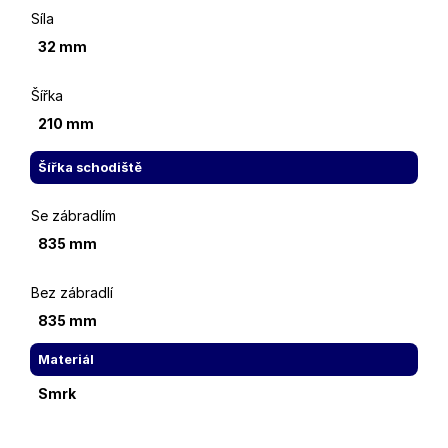
Síla
32 mm
Šířka
210 mm
Šířka schodiště
Se zábradlím
835 mm
Bez zábradlí
835 mm
Materiál
Smrk