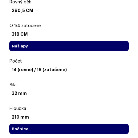
Rovný běh
280,5 CM
O 1/4 zatočené
318 CM
Nášlapy
Počet
14 (rovné) / 16 (zatočené)
Síla
32 mm
Hloubka
210 mm
Bočnice