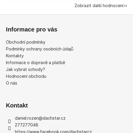
Zobrazit další hodnocení
Z
á
Informace pro vás
p
a
Obchodní podmínky
t
Podmínky ochrany osobních údajů
í
Kontakty
Informace o dopravě a platbě
Jak vybrat schody?
Hodnocení obchodu
O nás
Kontakt
daniel.rozen
@
dachstar.cz
277277048
https://www.facebook.com/dachstarcz