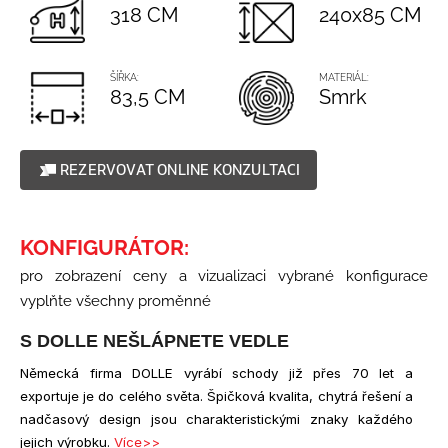
č
5
318 CM
240x85 CM
u
hvězdiček.
j
e
ŠÍŘKA:
MATERIÁL:
m
83,5 CM
Smrk
e
REZERVOVAT ONLINE KONZULTACI
ANTRACITOVÝ
SLOUPEK
PRO
3
(RAL7016)
KONFIGURÁTOR:
-
MONTÁŽ
pro zobrazení ceny a vizualizaci vybrané konfigurace
DO
vyplňte všechny proměnné
STĚNY
1
S DOLLE NEŠLÁPNETE VEDLE
786
Kč
Německá firma DOLLE vyrábí schody již přes 70 let a
exportuje je do celého světa. Špičková kvalita, chytrá řešení a
nadčasový design jsou charakteristickými znaky každého
jejich výrobku.
Více>>