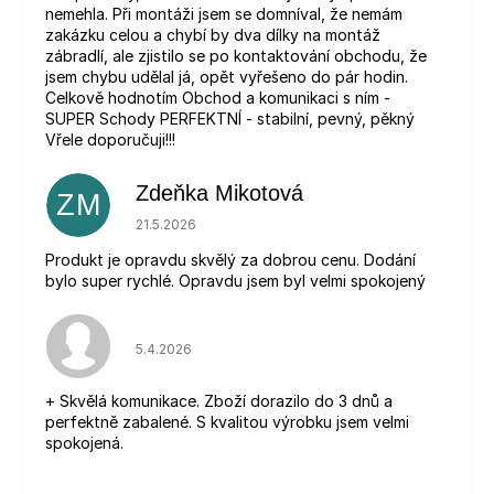
nemehla. Při montáži jsem se domníval, že nemám
zakázku celou a chybí by dva dílky na montáž
zábradlí, ale zjistilo se po kontaktování obchodu, že
jsem chybu udělal já, opět vyřešeno do pár hodin.
Celkově hodnotím Obchod a komunikaci s ním -
SUPER Schody PERFEKTNÍ - stabilní, pevný, pěkný
Vřele doporučuji!!!
Zdeňka Mikotová
ZM
Hodnocení obchodu je 5 z 5 hvězdiček.
21.5.2026
Produkt je opravdu skvělý za dobrou cenu. Dodání
bylo super rychlé. Opravdu jsem byl velmi spokojený
Hodnocení obchodu je 5 z 5 hvězdiček.
5.4.2026
+ Skvělá komunikace. Zboží dorazilo do 3 dnů a
perfektně zabalené. S kvalitou výrobku jsem velmi
spokojená.