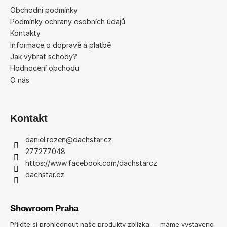
a
Obchodní podmínky
t
Podmínky ochrany osobních údajů
í
Kontakty
Informace o dopravě a platbě
Jak vybrat schody?
Hodnocení obchodu
O nás
Kontakt
daniel.rozen
@
dachstar.cz
277277048
https://www.facebook.com/dachstarcz
dachstar.cz
Showroom Praha
Přijďte si prohlédnout naše produkty zblízka — máme vystaveno