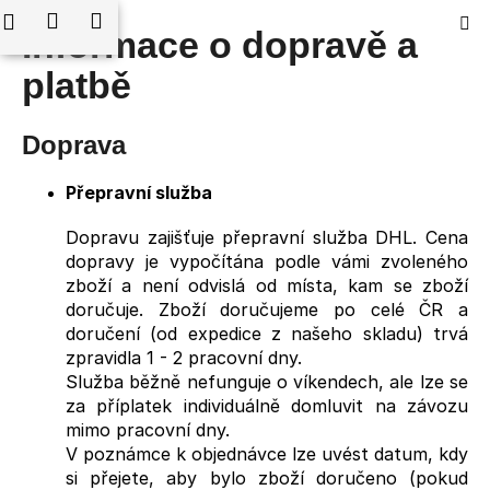
K
edat
Nákupní
Menu
Přihlášení
Informace o dopravě a
Přejít
o
Zpět
Zpět
na
košík
š
platbě
obsah
í
C
k
Doprava
o
p
Přepravní služba
o
t
Dopravu zajišťuje přepravní služba DHL. Cena
ř
dopravy je vypočítána podle vámi zvoleného
zboží a není odvislá od místa, kam se zboží
e
doručuje. Zboží doručujeme po celé ČR a
b
doručení (od expedice z našeho skladu) trvá
u
zpravidla 1 - 2 pracovní dny.
j
Služba běžně nefunguje o víkendech, ale lze se
e
za příplatek individuálně domluvit na závozu
t
mimo pracovní dny.
V poznámce k objednávce lze uvést datum, kdy
e
si přejete, aby bylo zboží doručeno (pokud
n