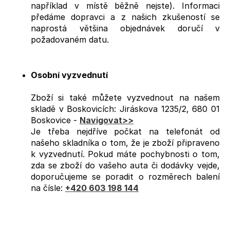
například v místě běžně nejste). Informaci
a
předáme dopravci a z našich zkušeností se
j
naprostá většina objednávek doručí v
í
požadovaném datu.
t
?
Osobní vyzvednutí
Zboží si také můžete vyzvednout na našem
skladě v Boskovicích: Jiráskova 1235/2, 680 01
HLEDAT
Boskovice -
Navigovat>>
Je třeba nejdříve počkat na telefonát od
našeho skladníka o tom, že je zboží připraveno
k vyzvednutí. Pokud máte pochybnosti o tom,
D
zda se zboží do vašeho auta či dodávky vejde,
o
doporučujeme se poradit o rozměrech balení
p
na čísle:
+420 603 198 144
o
r
u