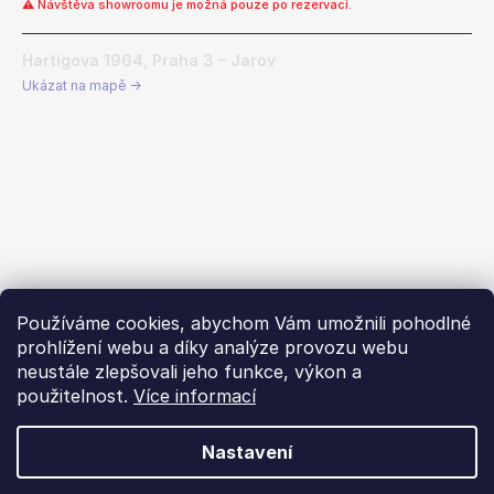
⚠ Návštěva showroomu je možná pouze po rezervaci.
Hartigova 1964, Praha 3 – Jarov
Ukázat na mapě →
Používáme cookies, abychom Vám umožnili pohodlné
prohlížení webu a díky analýze provozu webu
neustále zlepšovali jeho funkce, výkon a
použitelnost.
Více informací
Nastavení
Vytvořil Shoptet