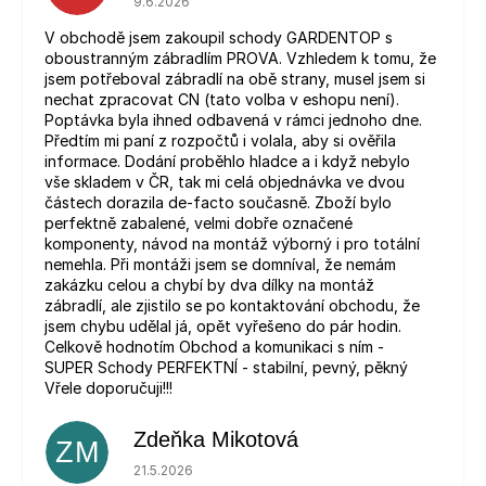
9.6.2026
V obchodě jsem zakoupil schody GARDENTOP s
oboustranným zábradlím PROVA. Vzhledem k tomu, že
jsem potřeboval zábradlí na obě strany, musel jsem si
nechat zpracovat CN (tato volba v eshopu není).
Poptávka byla ihned odbavená v rámci jednoho dne.
Předtím mi paní z rozpočtů i volala, aby si ověřila
informace. Dodání proběhlo hladce a i když nebylo
vše skladem v ČR, tak mi celá objednávka ve dvou
částech dorazila de-facto současně. Zboží bylo
perfektně zabalené, velmi dobře označené
komponenty, návod na montáž výborný i pro totální
nemehla. Při montáži jsem se domníval, že nemám
zakázku celou a chybí by dva dílky na montáž
zábradlí, ale zjistilo se po kontaktování obchodu, že
jsem chybu udělal já, opět vyřešeno do pár hodin.
Celkově hodnotím Obchod a komunikaci s ním -
SUPER Schody PERFEKTNÍ - stabilní, pevný, pěkný
Vřele doporučuji!!!
Zdeňka Mikotová
ZM
Hodnocení obchodu je 5 z 5 hvězdiček.
21.5.2026