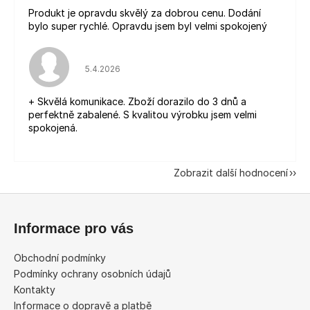
Produkt je opravdu skvělý za dobrou cenu. Dodání
bylo super rychlé. Opravdu jsem byl velmi spokojený
Hodnocení obchodu je 5 z 5 hvězdiček.
5.4.2026
+ Skvělá komunikace. Zboží dorazilo do 3 dnů a
perfektně zabalené. S kvalitou výrobku jsem velmi
spokojená.
Zobrazit další hodnocení
Z
á
Informace pro vás
p
a
Obchodní podmínky
t
Podmínky ochrany osobních údajů
í
Kontakty
Informace o dopravě a platbě