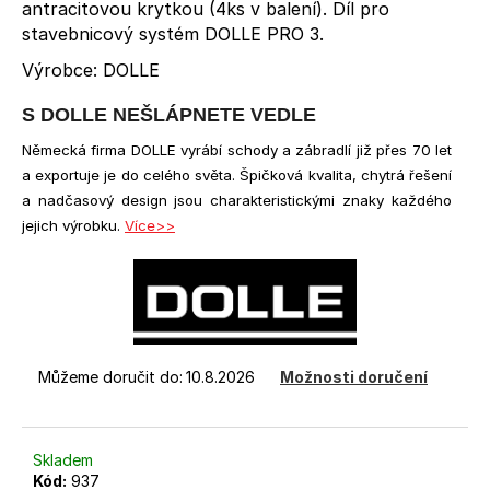
č
antracitovou krytkou (4ks v balení). Díl pro
u
stavebnicový systém DOLLE PRO 3.
j
Výrobce: DOLLE
e
m
S DOLLE NEŠLÁPNETE VEDLE
e
Německá firma DOLLE vyrábí schody a zábradlí již přes 70 let
a exportuje je do celého světa. Špičková kvalita, chytrá řešení
ANTRACITOVÝ
a nadčasový design jsou charakteristickými znaky každého
SLOUPEK
PRO
jejich výrobku.
Více>>
3
(RAL7016)
-
MONTÁŽ
DO
PODLAHY
1
Můžeme doručit do:
10.8.2026
Možnosti doručení
640
Kč
Skladem
Kód:
937