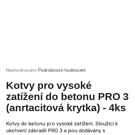
a
j
í
t
?
HLEDAT
Průměrné
Neohodnoceno
Podrobnosti hodnocení
hodnocení
produktu
Kotvy pro vysoké
je
0,0
zatížení do betonu PRO 3
D
z
o
5
(anrtacitová krytka) - 4ks
p
hvězdiček.
o
r
Kotvy do betonu pro vysoké zatížení. Sloužící k
u
ukotvení zábradlí PRO 3 a jsou dodávány s