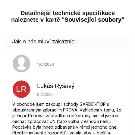
Detailnější technické specifikace
naleznete v kartě
"Související soubory"
Hodnocení obchodu je 5 z 5 hvězdiček.
16.7.2026
Lukáš Ryšavý
LR
Hodnocení obchodu je 5 z 5 hvězdiček.
9.6.2026
V obchodě jsem zakoupil schody GARDENTOP s
oboustranným zábradlím PROVA. Vzhledem k tomu, že
jsem potřeboval zábradlí na obě strany, musel jsem si
nechat zpracovat CN (tato volba v eshopu není).
Poptávka byla ihned odbavená v rámci jednoho dne.
Předtím mi paní z rozpočtů i volala, aby si ověřila