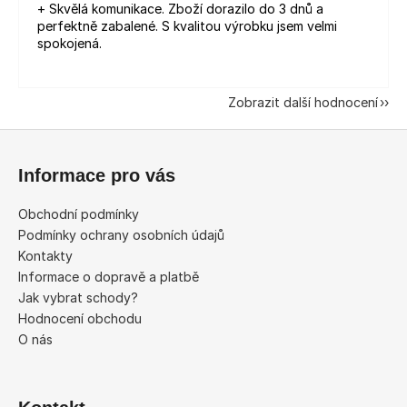
+ Skvělá komunikace. Zboží dorazilo do 3 dnů a
perfektně zabalené. S kvalitou výrobku jsem velmi
spokojená.
Zobrazit další hodnocení
Z
á
Informace pro vás
p
a
Obchodní podmínky
t
Podmínky ochrany osobních údajů
í
Kontakty
Informace o dopravě a platbě
Jak vybrat schody?
Hodnocení obchodu
O nás