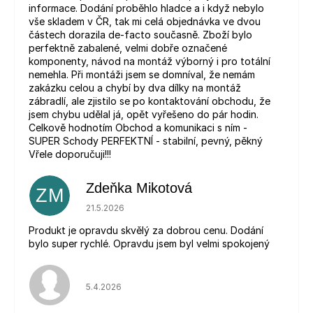
informace. Dodání proběhlo hladce a i když nebylo
vše skladem v ČR, tak mi celá objednávka ve dvou
částech dorazila de-facto současně. Zboží bylo
perfektně zabalené, velmi dobře označené
komponenty, návod na montáž výborný i pro totální
nemehla. Při montáži jsem se domníval, že nemám
zakázku celou a chybí by dva dílky na montáž
zábradlí, ale zjistilo se po kontaktování obchodu, že
jsem chybu udělal já, opět vyřešeno do pár hodin.
Celkově hodnotím Obchod a komunikaci s ním -
SUPER Schody PERFEKTNÍ - stabilní, pevný, pěkný
Vřele doporučuji!!!
Zdeňka Mikotová
ZM
Hodnocení obchodu je 5 z 5 hvězdiček.
21.5.2026
Produkt je opravdu skvělý za dobrou cenu. Dodání
bylo super rychlé. Opravdu jsem byl velmi spokojený
Hodnocení obchodu je 5 z 5 hvězdiček.
5.4.2026