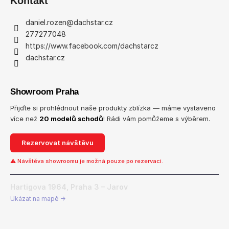
Kontakt
daniel.rozen
@
dachstar.cz
277277048
https://www.facebook.com/dachstarcz
dachstar.cz
Showroom Praha
Přijďte si prohlédnout naše produkty zblízka — máme vystaveno
více než
20 modelů schodů
! Rádi vám pomůžeme s výběrem.
Rezervovat návštěvu
⚠ Návštěva showroomu je možná pouze po rezervaci.
Hartigova 1964, Praha 3 – Jarov
Ukázat na mapě →