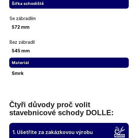
Šířka schodiště
Se zábradlím
572 mm
Bez zábradlí
545 mm
Materiál
Smrk
Čtyři důvody proč volit
stavebnicové schody DOLLE:
1. Ušetříte za zakázkovou výrobu