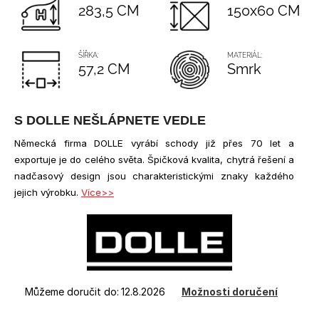
č
5
283,5 CM
150x60 CM
u
hvězdiček.
j
e
ŠÍŘKA:
MATERIÁL:
m
57,2 CM
Smrk
e
S DOLLE NEŠLÁPNETE VEDLE
ANTRACITOVÝ
SLOUPEK
Německá firma DOLLE vyrábí schody již přes 70 let a
PRO
3
exportuje je do celého světa. Špičková kvalita, chytrá řešení a
(RAL7016)
nadčasový design jsou charakteristickými znaky každého
-
jejich výrobku.
Více>>
MONTÁŽ
DO
PODLAHY
1
640
Kč
Můžeme doručit do:
12.8.2026
Možnosti doručení