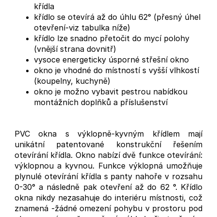
křídla
křídlo se otevírá až do úhlu 62° (přesný úhel
otevření-viz tabulka níže)
křídlo lze snadno přetočit do mycí polohy
(vnější strana dovnitř)
vysoce energeticky úsporné střešní okno
okno je vhodné do místností s vyšší vlhkostí
(koupelny, kuchyně)
okno je možno vybavit pestrou nabídkou
montážních doplňků a příslušenství
PVC okna s výklopně-kyvným křídlem mají
unikátní patentované konstrukční řešením
otevírání křídla. Okno nabízí dvě funkce otevírání:
výklopnou a kyvnou. Funkce výklopná umožňuje
plynulé otevírání křídla s panty nahoře v rozsahu
0-30° a následně pak otevření až do 62 °. Křídlo
okna nikdy nezasahuje do interiéru místnosti, což
znamená -žádné omezení pohybu v prostoru pod