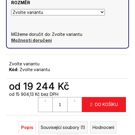
č
5
ROZMĚR
u
hvězdiček.
j
e
m
e
Můžeme doručit do:
Zvolte variantu
Možnosti doručení
NEREZOVÉ
VÝPLNĚ
O
Zvolte variantu
PRŮMĚRU
Kód:
Zvolte variantu
10MM
-
3
od
19 244 Kč
KS,
2
od
15 904,13 Kč
bez DPH
M
Měrná
DO KOŠÍKU
cena:
1
694
Kč
Popis
Související soubory (1)
Hodnocení