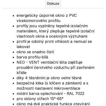
Diskuze
energeticky úsporné okno z PVC
vícekomorového profilu
profily jsou vyplněny tepelně izolačním
materiálem, který zlepšuje tepelně izolační
vlastnosti okna a ocelovými výztuhami
profil je odolný proti vlhkosti a nemusí se
lakovat
okno se snadno čistí
barva profilu-bílá
NEO - VENT ventilační lišta zajišťuje
proudění čerstvého vzduchu při zavřeném
křídle
díky 4 těsněním je okno velmi těsné
bezpečná klika (s klíčem a zámkem) a s
možností nastavení mikroventilace
módní barva oplechování - RAL 7022
pro sklony střech 15°-65°
okno má dvě praktické funkce otevírání