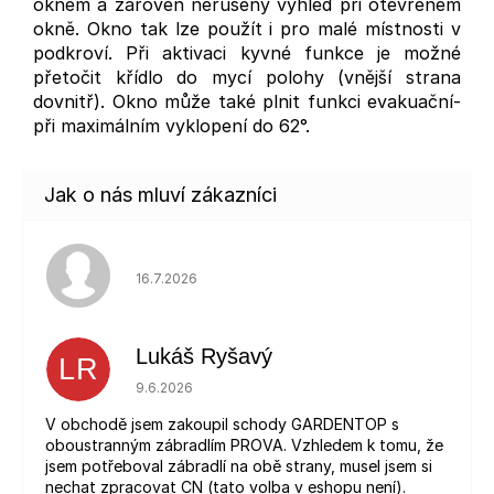
oknem a zároveň nerušený výhled při otevřeném
okně. Okno tak lze použít i pro malé místnosti v
podkroví. Při aktivaci kyvné funkce je možné
přetočit křídlo do mycí polohy (vnější strana
dovnitř). Okno může také plnit funkci evakuační-
při maximálním vyklopení do 62°.
Hodnocení obchodu je 5 z 5 hvězdiček.
16.7.2026
Lukáš Ryšavý
LR
Hodnocení obchodu je 5 z 5 hvězdiček.
9.6.2026
V obchodě jsem zakoupil schody GARDENTOP s
oboustranným zábradlím PROVA. Vzhledem k tomu, že
jsem potřeboval zábradlí na obě strany, musel jsem si
nechat zpracovat CN (tato volba v eshopu není).