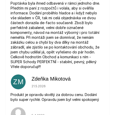
Poptávka byla ihned odbavená v rámci jednoho dne.
Předtím mi paní z rozpočtů i volala, aby si ověřila
informace. Dodání proběhlo hladce a i když nebylo
vše skladem v ČR, tak mi celá objednávka ve dvou
částech dorazila de-facto současně. Zboží bylo
perfektně zabalené, velmi dobře označené
komponenty, návod na montáž výborný i pro totální
nemehla. Při montáži jsem se domníval, že nemám
zakázku celou a chybí by dva dílky na montáž
zábradlí, ale zjistilo se po kontaktování obchodu, že
jsem chybu udělal já, opět vyřešeno do pár hodin.
Celkově hodnotím Obchod a komunikaci s ním -
SUPER Schody PERFEKTNÍ - stabilní, pevný, pěkný
Vřele doporučuji!!!
Zdeňka Mikotová
ZM
Hodnocení obchodu je 5 z 5 hvězdiček.
21.5.2026
Produkt je opravdu skvělý za dobrou cenu. Dodání
bylo super rychlé. Opravdu jsem byl velmi spokojený
Hodnocení obchodu je 5 z 5 hvězdiček.