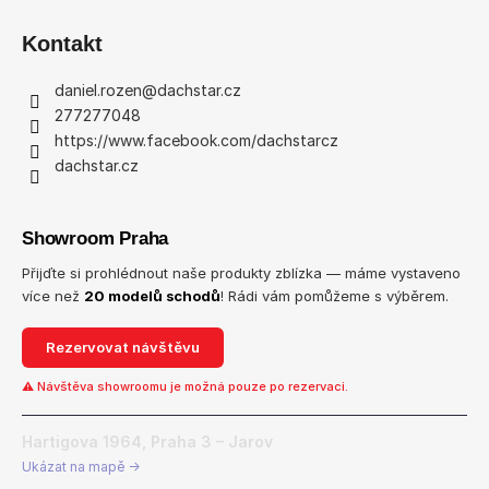
Kontakt
daniel.rozen
@
dachstar.cz
277277048
https://www.facebook.com/dachstarcz
dachstar.cz
Showroom Praha
Přijďte si prohlédnout naše produkty zblízka — máme vystaveno
více než
20 modelů schodů
! Rádi vám pomůžeme s výběrem.
Rezervovat návštěvu
⚠ Návštěva showroomu je možná pouze po rezervaci.
Hartigova 1964, Praha 3 – Jarov
Ukázat na mapě →