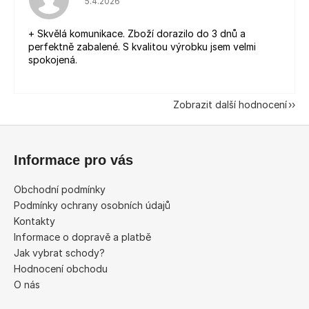
5.4.2026
+ Skvělá komunikace. Zboží dorazilo do 3 dnů a
perfektně zabalené. S kvalitou výrobku jsem velmi
spokojená.
Zobrazit další hodnocení
Z
á
Informace pro vás
p
a
Obchodní podmínky
t
Podmínky ochrany osobních údajů
í
Kontakty
Informace o dopravě a platbě
Jak vybrat schody?
Hodnocení obchodu
O nás