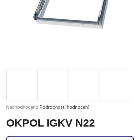
a
j
í
t
?
HLEDAT
D
o
Průměrné
Neohodnoceno
Podrobnosti hodnocení
hodnocení
p
produktu
OKPOL IGKV N22
o
je
r
0,0
u
z