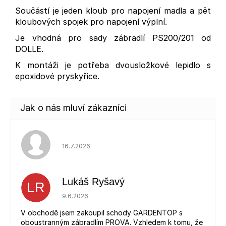
Součástí je jeden kloub pro napojení madla a pět
kloubových spojek pro napojení výplní.
Je vhodná pro sady zábradlí PS200/201 od
DOLLE.
K montáži je potřeba dvousložkové lepidlo s
epoxidové pryskyřice.
Hodnocení obchodu je 5 z 5 hvězdiček.
16.7.2026
Lukáš Ryšavý
LR
Hodnocení obchodu je 5 z 5 hvězdiček.
9.6.2026
V obchodě jsem zakoupil schody GARDENTOP s
oboustranným zábradlím PROVA. Vzhledem k tomu, že