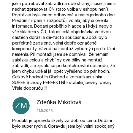
jsem potřeboval zábradlí na obě strany, musel jsem si
nechat zpracovat CN (tato volba v eshopu není).
Poptávka byla ihned odbavená v rámci jednoho dne.
Předtím mi paní z rozpočtů i volala, aby si ověřila
informace. Dodání proběhlo hladce a i když nebylo
vše skladem v ČR, tak mi celá objednávka ve dvou
částech dorazila de-facto současně. Zboží bylo
perfektně zabalené, velmi dobře označené
komponenty, návod na montáž výborný i pro totální
nemehla. Při montáži jsem se domníval, že nemám
zakázku celou a chybí by dva dílky na montáž
zábradlí, ale zjistilo se po kontaktování obchodu, že
jsem chybu udělal já, opět vyřešeno do pár hodin.
Celkově hodnotím Obchod a komunikaci s ním -
SUPER Schody PERFEKTNÍ - stabilní, pevný, pěkný
Vřele doporučuji!!!
Zdeňka Mikotová
ZM
Hodnocení obchodu je 5 z 5 hvězdiček.
21.5.2026
Produkt je opravdu skvělý za dobrou cenu. Dodání
bylo super rychlé. Opravdu jsem byl velmi spokojený