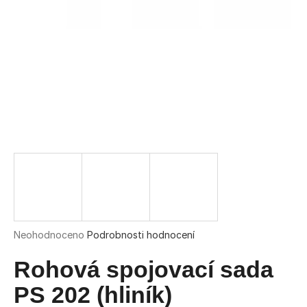
a
j
í
t
?
HLEDAT
D
o
Průměrné
Neohodnoceno
Podrobnosti hodnocení
hodnocení
p
produktu
Rohová spojovací sada
o
je
r
0,0
PS 202 (hliník)
u
z