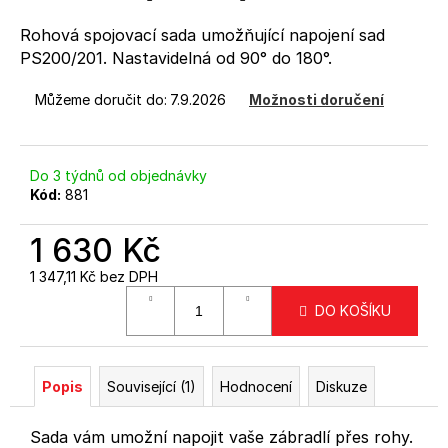
č
5
u
hvězdiček.
Rohová spojovací sada umožňující napojení sad
j
PS200/201. Nastavidelná od 90° do 180°.
e
m
Můžeme doručit do:
7.9.2026
Možnosti doručení
e
ANTRACITOVÝ
Do 3 týdnů od objednávky
SLOUPEK
Kód:
881
PRO
3
(RAL7016)
1 630 Kč
-
MONTÁŽ
1 347,11 Kč bez DPH
DO
Měrná
PODLAHY
DO KOŠÍKU
cena:
1
640
Kč
Popis
Související (1)
Hodnocení
Diskuze
Sada vám umožní napojit vaše zábradlí přes rohy.