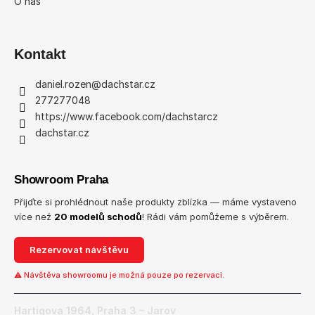
O nás
Kontakt
daniel.rozen
@
dachstar.cz
277277048
https://www.facebook.com/dachstarcz
dachstar.cz
Showroom Praha
Přijďte si prohlédnout naše produkty zblízka — máme vystaveno
více než
20 modelů schodů
! Rádi vám pomůžeme s výběrem.
Rezervovat návštěvu
⚠ Návštěva showroomu je možná pouze po rezervaci.
Hartigova 1964, Praha 3 – Jarov