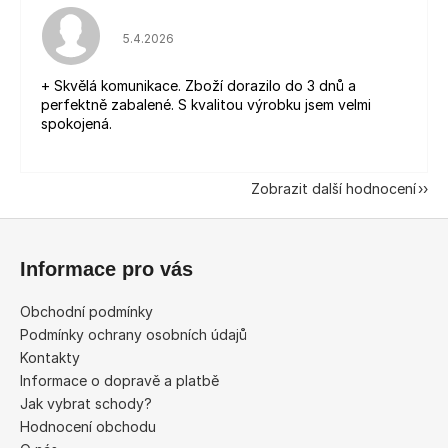
Hodnocení obchodu je 5 z 5 hvězdiček.
5.4.2026
+ Skvělá komunikace. Zboží dorazilo do 3 dnů a
perfektně zabalené. S kvalitou výrobku jsem velmi
spokojená.
Zobrazit další hodnocení
Z
á
Informace pro vás
p
a
Obchodní podmínky
t
Podmínky ochrany osobních údajů
í
Kontakty
Informace o dopravě a platbě
Jak vybrat schody?
Hodnocení obchodu