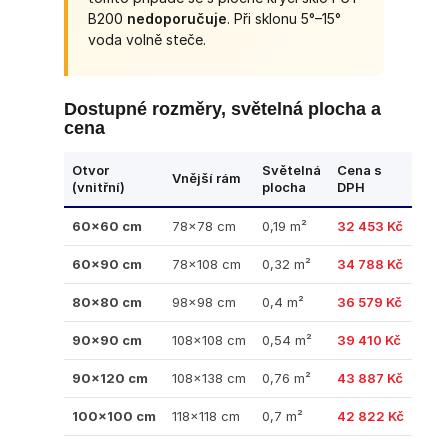
B200
nedoporučuje
. Při sklonu 5°–15°
voda volně steče.
Dostupné rozměry, světelná plocha a
cena
Otvor
Světelná
Cena s
Vnější rám
(vnitřní)
plocha
DPH
60×60 cm
78×78 cm
0,19 m²
32 453 Kč
60×90 cm
78×108 cm
0,32 m²
34 788 Kč
80×80 cm
98×98 cm
0,4 m²
36 579 Kč
90×90 cm
108×108 cm
0,54 m²
39 410 Kč
90×120 cm
108×138 cm
0,76 m²
43 887 Kč
100×100 cm
118×118 cm
0,7 m²
42 822 Kč