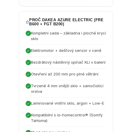
PROČ DAKEA AZURE ELECTRIC (FRE
B600 + FGT B200)
Kompletní sada – základna i ploché krycí
sklo
Elektromotor + dešťový senzor v ceně
Bezdrátový nástěnný spínač KLI v balení
Otevření až 200 mm pro plné větrání
Tvrzené 4 mm vnější sklo + samočisticí
vrstva
Laminované vnitřní sklo, argon + Low-E
Kompatibilní s io-homecontrol® (Somfy
TaHoma)