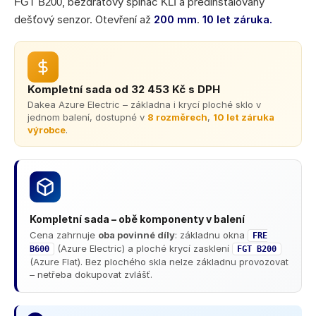
, bezdrátový spínač
a předinstalovaný
FGT B200
KLI
dešťový senzor. Otevření až
200 mm
.
10 let záruka.
Kompletní sada od 32 453 Kč s DPH
Dakea Azure Electric – základna i krycí ploché sklo v
jednom balení, dostupné v
8 rozměrech
,
10 let záruka
výrobce
.
Kompletní sada – obě komponenty v balení
Cena zahrnuje
oba povinné díly
: základnu okna
FRE
(Azure Electric) a ploché krycí zasklení
B600
FGT B200
(Azure Flat). Bez plochého skla nelze základnu provozovat
– netřeba dokupovat zvlášť.