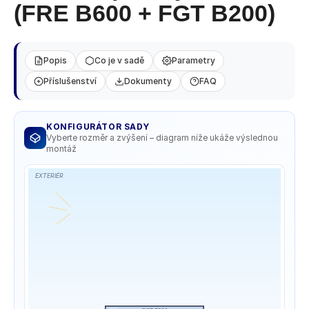
e
5
(FRE B600 + FGT B200)
hvězdiček.
m
e
Popis
Co je v sadě
Parametry
ANTRACITOVÝ
SLOUPEK
Příslušenství
Dokumenty
FAQ
PRO
3
(RAL7016)
-
KONFIGURÁTOR SADY
MONTÁŽ
Vyberte rozměr a zvýšení – diagram níže ukáže výslednou
DO
montáž
PODLAHY
1
EXTERIÉR
640
Kč