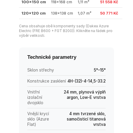
100×150 cm
118×168 cm
1,11 m²
51 558 Kč
120×120 cm
138×138 cm
1,07 m²
50 771 Kč
Cena obsahuje obě komponenty sady (Dakea Azure
Electric (FRE B600 + FGT B200)). Klikněte na řádek pro
výběr velikosti.
Technické parametry
Sklon střechy
5°–15°
Konstrukce zasklení
4H-(32)-4-14,5-33.2
Vnitřní
24 mm, plynová výplň
izolační
argon, Low-E vrstva
dvojsklo
Vnější krycí
4 mm tvrzené sklo,
sklo (Azure
samočisticí titanová
Flat)
vrstva