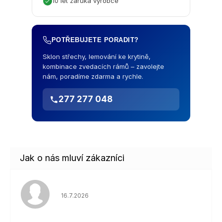
10 let záruka výrobce
POTŘEBUJETE PORADIT?
Sklon střechy, lemování ke krytině,
kombinace zvedacích rámů – zavolejte
nám, poradíme zdarma a rychle.
277 277 048
Hodnocení obchodu je 5 z 5 hvězdiček.
16.7.2026