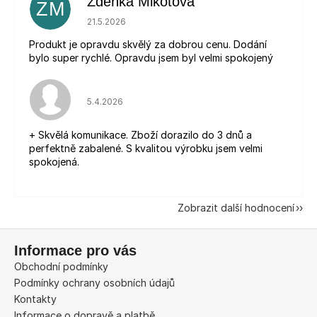
Zdeňka Mikotová
ZM
Hodnocení obchodu je 5 z 5 hvězdiček.
21.5.2026
Produkt je opravdu skvělý za dobrou cenu. Dodání
bylo super rychlé. Opravdu jsem byl velmi spokojený
Hodnocení obchodu je 5 z 5 hvězdiček.
5.4.2026
+ Skvělá komunikace. Zboží dorazilo do 3 dnů a
perfektně zabalené. S kvalitou výrobku jsem velmi
spokojená.
Zobrazit další hodnocení
Z
Informace pro vás
á
Obchodní podmínky
p
Podmínky ochrany osobních údajů
a
Kontakty
t
Informace o dopravě a platbě