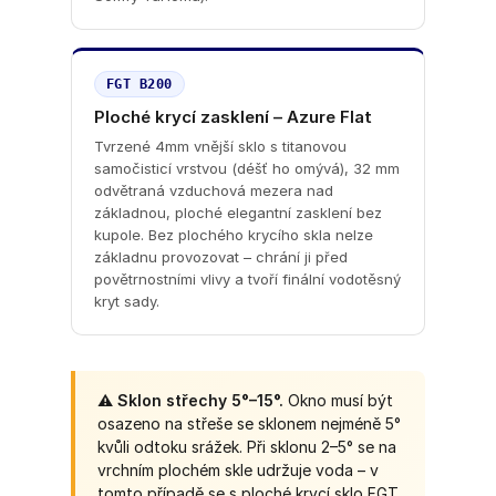
FGT B200
Ploché krycí zasklení – Azure Flat
Tvrzené 4mm vnější sklo s titanovou
samočisticí vrstvou (déšť ho omývá), 32 mm
odvětraná vzduchová mezera nad
základnou, ploché elegantní zasklení bez
kupole. Bez plochého krycího skla nelze
základnu provozovat – chrání ji před
povětrnostními vlivy a tvoří finální vodotěsný
kryt sady.
⚠️ Sklon střechy 5°–15°.
Okno musí být
osazeno na střeše se sklonem nejméně 5°
kvůli odtoku srážek. Při sklonu 2–5° se na
vrchním plochém skle udržuje voda – v
tomto případě se s ploché krycí sklo FGT