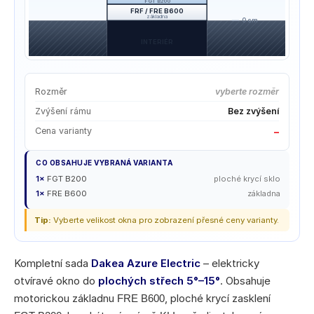
FGT B200
FRF / FRE B600
základna
0 cm
INTERIÉR
Rozměr
vyberte rozměr
Zvýšení rámu
Bez zvýšení
Cena varianty
–
CO OBSAHUJE VYBRANÁ VARIANTA
1×
FGT B200
ploché krycí sklo
1×
FRE B600
základna
Tip:
Vyberte velikost okna pro zobrazení přesné ceny varianty.
Kompletní sada
Dakea Azure Electric
– elektricky
otvíravé okno do
plochých střech 5°–15°
. Obsahuje
motorickou základnu
, ploché krycí zasklení
FRE B600