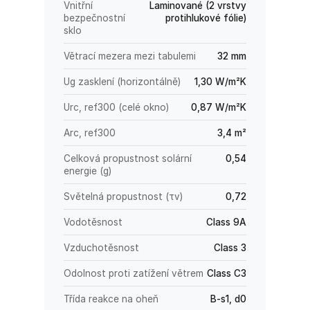
Vnitřní
Laminované (2 vrstvy
bezpečnostní
protihlukové fólie)
sklo
Větrací mezera mezi tabulemi
32 mm
Ug zasklení (horizontálně)
1,30 W/m²K
Urc, ref300 (celé okno)
0,87 W/m²K
Arc, ref300
3,4 m²
Celková propustnost solární
0,54
energie (g)
Světelná propustnost (τv)
0,72
Vodotěsnost
Class 9A
Vzduchotěsnost
Class 3
Odolnost proti zatížení větrem
Class C3
Třída reakce na oheň
B-s1, d0