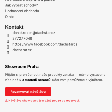
í
Jak vybrat schody?
Hodnocení obchodu
O nás
Kontakt
daniel.rozen
@
dachstar.cz
277277048
https://www.facebook.com/dachstarcz
dachstar.cz
Showroom Praha
Přijďte si prohlédnout naše produkty zblízka — máme vystaveno
více než
20 modelů schodů
! Rádi vám pomůžeme s výběrem.
Rezervovat návštěvu
⚠ Návštěva showroomu je možná pouze po rezervaci.