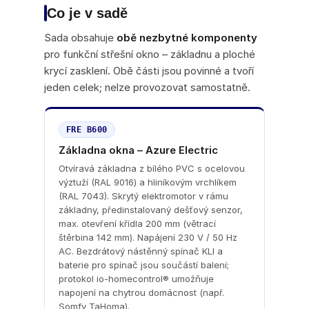
Co je v sadě
Sada obsahuje
obě nezbytné komponenty
pro funkční střešní okno – základnu a ploché
krycí zasklení. Obě části jsou povinné a tvoří
jeden celek; nelze provozovat samostatně.
FRE B600
Základna okna – Azure Electric
Otvíravá základna z bílého PVC s ocelovou
výztuží (RAL 9016) a hliníkovým vrchlíkem
(RAL 7043). Skrytý elektromotor v rámu
základny, předinstalovaný dešťový senzor,
max. otevření křídla 200 mm (větrací
štěrbina 142 mm). Napájení 230 V / 50 Hz
AC. Bezdrátový nástěnný spínač KLI a
baterie pro spínač jsou součástí balení;
protokol io-homecontrol® umožňuje
napojení na chytrou domácnost (např.
Somfy TaHoma).