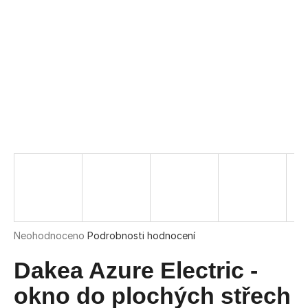
a
j
í
t
?
HLEDAT
D
o
p
o
Průměrné
Neohodnoceno
Podrobnosti hodnocení
r
hodnocení
u
produktu
Dakea Azure Electric -
č
je
u
0,0
okno do plochých střech
j
z