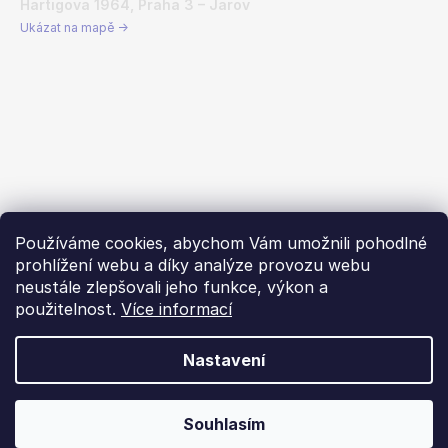
Hartigova 1964, Praha 3 – Jarov
Ukázat na mapě →
Používáme cookies, abychom Vám umožnili pohodlné
prohlížení webu a díky analýze provozu webu
neustále zlepšovali jeho funkce, výkon a
použitelnost.
Více informací
Nastavení
Vytvořil Shoptet
Souhlasím
Copyright 2026
Dachstar.cz
. Všechna práva vyhrazena.