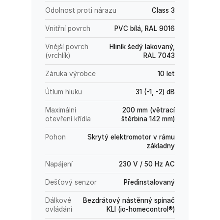
Odolnost proti nárazu
Class 3
Vnitřní povrch
PVC bílá, RAL 9016
Vnější povrch
Hliník šedý lakovaný,
(vrchlík)
RAL 7043
Záruka výrobce
10 let
Útlum hluku
31 (-1, -2) dB
Maximální
200 mm (větrací
otevření křídla
štěrbina 142 mm)
Pohon
Skrytý elektromotor v rámu
základny
Napájení
230 V / 50 Hz AC
Dešťový senzor
Předinstalovaný
Dálkové
Bezdrátový nástěnný spínač
ovládání
KLI (io-homecontrol®)