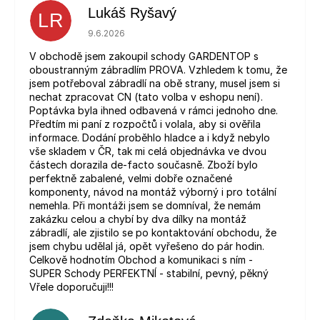
Lukáš Ryšavý
LR
Hodnocení obchodu je 5 z 5 hvězdiček.
9.6.2026
V obchodě jsem zakoupil schody GARDENTOP s
oboustranným zábradlím PROVA. Vzhledem k tomu, že
jsem potřeboval zábradlí na obě strany, musel jsem si
nechat zpracovat CN (tato volba v eshopu není).
Poptávka byla ihned odbavená v rámci jednoho dne.
Předtím mi paní z rozpočtů i volala, aby si ověřila
informace. Dodání proběhlo hladce a i když nebylo
vše skladem v ČR, tak mi celá objednávka ve dvou
částech dorazila de-facto současně. Zboží bylo
perfektně zabalené, velmi dobře označené
komponenty, návod na montáž výborný i pro totální
nemehla. Při montáži jsem se domníval, že nemám
zakázku celou a chybí by dva dílky na montáž
zábradlí, ale zjistilo se po kontaktování obchodu, že
jsem chybu udělal já, opět vyřešeno do pár hodin.
Celkově hodnotím Obchod a komunikaci s ním -
SUPER Schody PERFEKTNÍ - stabilní, pevný, pěkný
Vřele doporučuji!!!