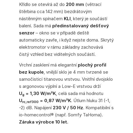
Křídlo se otevírá až do
200 mm
(větrací
štěrbina cca 142 mm) bezdrátovým
nástěnným spínačem
KLI
, který je součástí
balení. Sada má
předinstalovaný dešťový
senzor
– okno se v případě deště
automaticky zavře, i když nejste doma. Skrytý
elektromotor v rámu základny zachovává
čistý vzhled bez viditelných součástí.
Vrchní zasklení má elegantní
plochý profil
bez kupole
, vnější sklo je 4 mm tvrzené se
samočisticí titanovou vrstvou. Vnitřní dvojsklo
s argonovou výplní a Low-E vrstvou drží
U
= 1,30 W/m²K
, celá sada má hodnotu
g
U
= 0,87 W/m²K
. Útlum hluku 31 (-1,
rc,ref300
-2) dB. Napájení
230 V / 50 Hz
. Kompatibilní s
io-homecontrol® (např. Somfy TaHoma).
Záruka výrobce 10 let.