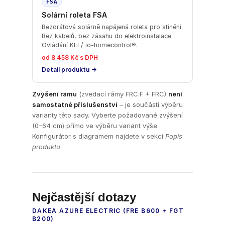
FSA
Solární roleta FSA
Bezdrátová solárně napájená roleta pro stínění.
Bez kabelů, bez zásahu do elektroinstalace.
Ovládání KLI / io-homecontrol®.
od 8 458 Kč s DPH
Detail produktu →
Zvýšení rámu
(zvedací rámy FRC.F + FRC)
není
samostatné příslušenství
– je součástí výběru
varianty této sady. Vyberte požadované zvýšení
(0–64 cm) přímo ve výběru variant výše.
Konfigurátor s diagramem najdete v sekci
Popis
produktu
.
Nejčastější dotazy
DAKEA AZURE ELECTRIC (FRE B600 + FGT
B200)