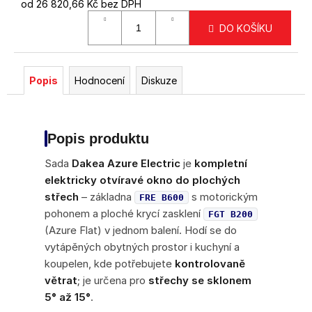
od
26 820,66 Kč
bez DPH
Měrná
DO KOŠÍKU
cena:
Popis
Hodnocení
Diskuze
Popis produktu
Sada
Dakea Azure Electric
je
kompletní
elektricky otvíravé okno do plochých
střech
– základna
s motorickým
FRE B600
pohonem a ploché krycí zasklení
FGT B200
(Azure Flat) v jednom balení. Hodí se do
vytápěných obytných prostor i kuchyní a
koupelen, kde potřebujete
kontrolovaně
větrat
; je určena pro
střechy se sklonem
5° až 15°
.