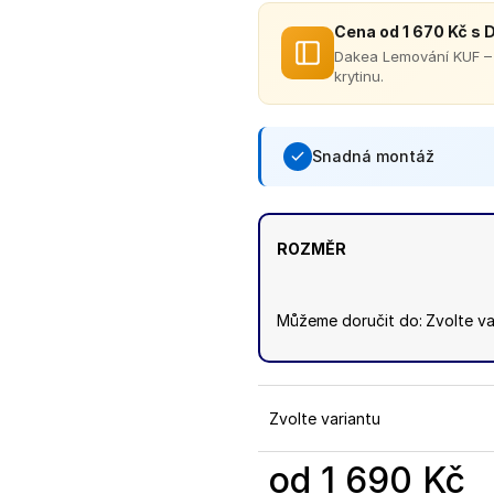
Cena od 1 670 Kč s
Dakea Lemování KUF – 
krytinu.
Snadná montáž
Vodotěsné napojení na 
ROZMĚR
Můžeme doručit do:
Zvolte va
Zvolte variantu
od
1 690 Kč