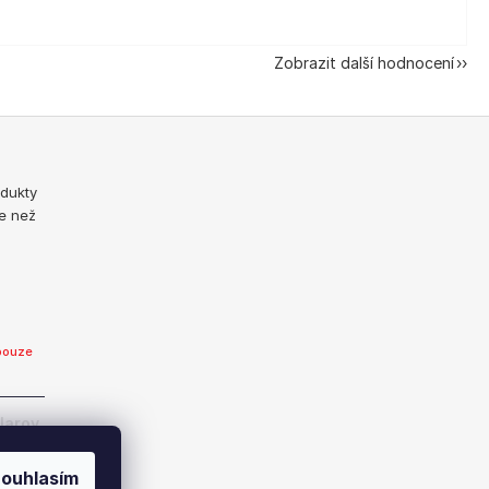
Zobrazit další hodnocení
odukty
e než
pouze
Jarov
ouhlasím