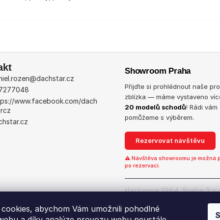
akt
Showroom Praha
iel.rozen
@
dachstar.cz
Přijďte si prohlédnout naše pr
7277048
zblízka — máme vystaveno víc
tps://www.facebook.com/dach
20 modelů schodů
! Rádi vám
arcz
pomůžeme s výběrem.
chstar.cz
Rezervovat návštěvu
⚠ Návštěva showroomu je možná 
po rezervaci.
Hartigova 1964, Praha 3 – 
Ukázat na mapě →
cookies, abychom Vám umožnili pohodlné
S
 webu a díky analýze provozu webu neustále