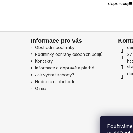
doporučuji!!!
Z
Informace pro vás
Kont
á
Obchodní podmínky
dan
p
Podmínky ochrany osobních údajů
27
a
Kontakty
ht
t
st
Informace o dopravě a platbě
í
da
Jak vybrat schody?
Hodnocení obchodu
O nás
Používáme 
prohlížení