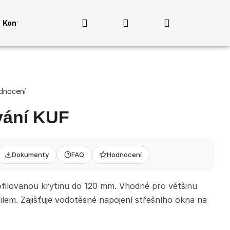
Hledat
Přihlášení
Nákupní
Kontakty
košík
dnocení
ání KUF
Dokumenty
FAQ
Hodnocení
MADLO PRO 3
ofilovanou krytinu do 120 mm. Vhodné pro většinu
M, PRŮMĚR 40MM,
filem. Zajišťuje vodotěsné napojení střešního okna na