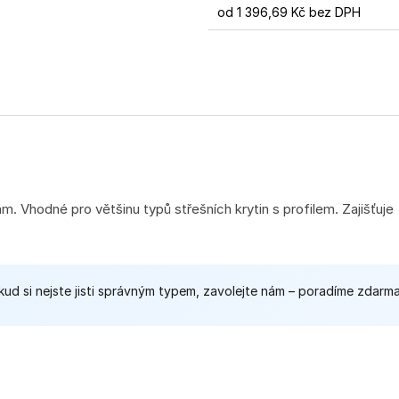
od
1 396,69 Kč
bez DPH
Měrná
cena:
m. Vhodné pro většinu typů střešních krytin s profilem. Zajišťuje
okud si nejste jisti správným typem, zavolejte nám – poradíme zdarma