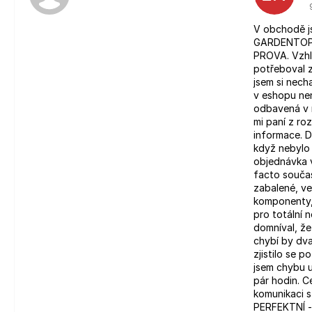
V obchodě j
GARDENTOP 
PROVA. Vzhl
potřeboval z
jsem si nech
v eshopu nen
odbavená v 
mi paní z roz
informace. D
když nebylo 
objednávka 
facto souča
zabalené, v
komponenty,
pro totální 
domníval, ž
chybí by dva
zjistilo se 
jsem chybu u
pár hodin. 
komunikaci 
PERFEKTNÍ - 