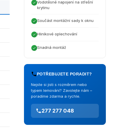
Vodotěsné napojení na střešní
krytinu
Součást montážní sady k oknu
Hliníkové oplechování
Snadná montáž
POTŘEBUJETE PORADIT?
Nejste si jisti s rozměrem nebo
typem lemování? Zavolejte nám –
poradíme zdarma a rychle.
277 277 048