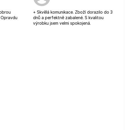
je 5 z 5 hvězdiček.
dobrou
+ Skvělá komunikace. Zboží dorazilo do 3
. Opravdu
dnů a perfektně zabalené. S kvalitou
výrobku jsem velmi spokojená.