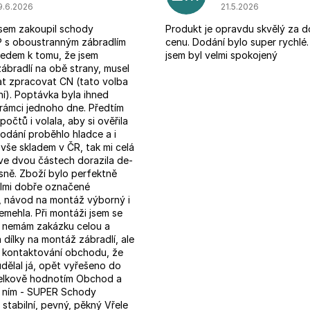
Hodnocení obchodu je 5 z 5 hvězdiček.
Hodnocení obchodu 
9.6.2026
21.5.2026
sem zakoupil schody
Produkt je opravdu skvělý za 
s oboustranným zábradlím
cenu. Dodání bylo super rychlé
edem k tomu, že jsem
jsem byl velmi spokojený
ábradlí na obě strany, musel
at zpracovat CN (tato volba
í). Poptávka byla ihned
rámci jednoho dne. Předtím
počtů i volala, aby si ověřila
odání proběhlo hladce a i
vše skladem v ČR, tak mi celá
ve dvou částech dorazila de-
sně. Zboží bylo perfektně
elmi dobře označené
 návod na montáž výborný i
nemehla. Při montáži jsem se
e nemám zakázku celou a
 dílky na montáž zábradlí, ale
po kontaktování obchodu, že
dělal já, opět vyřešeno do
Celkově hodnotím Obchod a
s ním - SUPER Schody
stabilní, pevný, pěkný Vřele