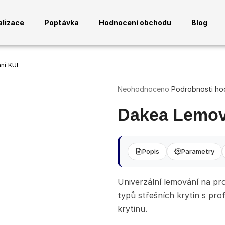
alizace
Poptávka
Hodnocení obchodu
Blog
Co potřebujete najít?
ní KUF
HLEDAT
Průměrné
Neohodnoceno
Podrobnosti ho
hodnocení
Doporučujeme
produktu
Dakea Lemov
je
0,0
z
5
Popis
Parametry
hvězdiček.
ANTRACITOVÝ SLOUPEK PRO 3
ANTRACITOVÉ 
Univerzální lemování na pr
(RAL7016) - MONTÁŽ DO PODLAHY
(RAL7016) - 2
HLINÍK
typů střešních krytin s pro
1 640 Kč
1 233 Kč
krytinu.