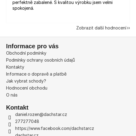
perfektně zabalené. S kvalitou výrobku jsem velmi
spokojená.
Zobrazit další hodnocení
Z
Informace pro vás
á
Obchodní podmínky
p
Podmínky ochrany osobních údajů
a
Kontakty
t
Informace o dopravě a platbě
í
Jak vybrat schody?
Hodnocení obchodu
O nás
Kontakt
daniel.rozen
@
dachstar.cz
277277048
https://www.facebook.com/dachstarcz
dachstar.cz