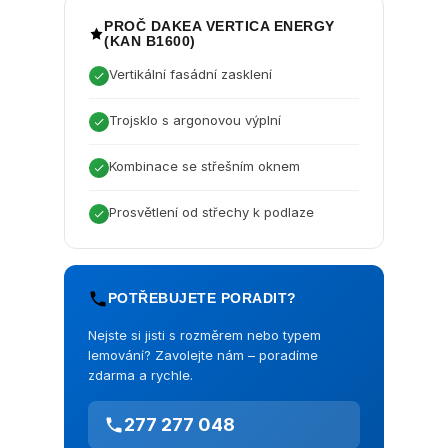
PROČ DAKEA VERTICA ENERGY
(KAN B1600)
Vertikální fasádní zasklení
Trojsklo s argonovou výplní
Kombinace se střešním oknem
Prosvětlení od střechy k podlaze
POTŘEBUJETE PORADIT?
Nejste si jisti s rozměrem nebo typem
lemování? Zavolejte nám – poradíme
zdarma a rychle.
277 277 048