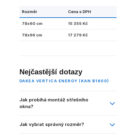
Rozměr
Cena s DPH
78x60 cm
15 355 Kč
78x96 cm
17 279 Kč
Nejčastější dotazy
DAKEA VERTICA ENERGY (KAN B1600)
Jak probíhá montáž střešního
okna?
Rám se přišroubuje ke krokvím pomocí
Jak vybrat správný rozměr?
úhelníků (součást balení). Poté se napojí
hydroizolace a parozábrana, osadí se