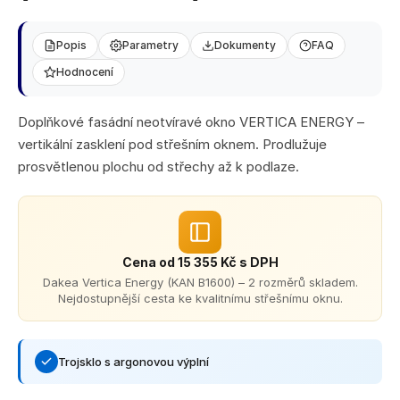
e
5
hvězdiček.
m
e
Popis
Parametry
Dokumenty
FAQ
Hodnocení
ANTRACITOVÉ
MADLO
PRO
Doplňkové fasádní neotvíravé okno VERTICA ENERGY –
3
(RAL7016)
vertikální zasklení pod střešním oknem. Prodlužuje
-
prosvětlenou plochu od střechy až k podlaze.
2M,
PRŮMĚR
40MM,
HLINÍK
1
233
Cena od 15 355 Kč s DPH
Kč
Dakea Vertica Energy (KAN B1600) – 2 rozměrů skladem.
Nejdostupnější cesta ke kvalitnímu střešnímu oknu.
Trojsklo s argonovou výplní