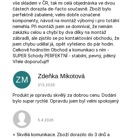
vše skladem v ČR, tak mi celá objednávka ve dvou
částech dorazila de-facto současně. Zboží bylo
perfektně zabalené, velmi dobře označené
komponenty, návod na montáž výborný i pro totální
nemehla. Při montáži jsem se domníval, že nemám
zakázku celou a chybí by dva dílky na montáž
zábradlí, ale zjistilo se po kontaktování obchodu, že
jsem chybu udělal já, opět vyřešeno do pár hodin.
Celkově hodnotím Obchod a komunikaci s ním -
SUPER Schody PERFEKTNÍ - stabilní, pevný, pěkný
Vřele doporučuji!!!
Zdeňka Mikotová
ZM
Hodnocení obchodu je 5 z 5 hvězdiček.
21.5.2026
Produkt je opravdu skvělý za dobrou cenu. Dodání
bylo super rychlé. Opravdu jsem byl velmi spokojený
Hodnocení obchodu je 5 z 5 hvězdiček.
5.4.2026
+ Skvělá komunikace. Zboží dorazilo do 3 dnů a