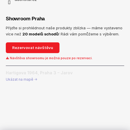
Showroom Praha
Přijďte si prohlédnout naše produkty zblízka — máme vystaveno
více než
20 modelů schodů
! Rádi vám pomůžeme s výběrem.
Rezervovat návštěvu
⚠ Návštěva showroomu je možná pouze po rezervaci.
Hartigova 1964, Praha 3 – Jarov
Ukázat na mapě →