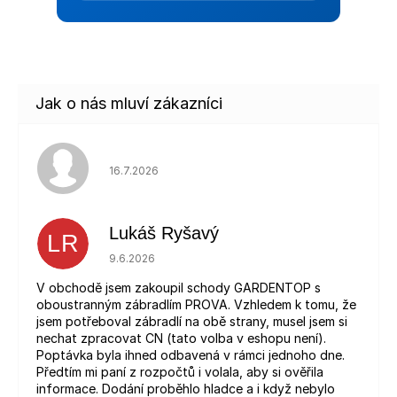
Hodnocení obchodu je 5 z 5 hvězdiček.
16.7.2026
Lukáš Ryšavý
LR
Hodnocení obchodu je 5 z 5 hvězdiček.
9.6.2026
V obchodě jsem zakoupil schody GARDENTOP s
oboustranným zábradlím PROVA. Vzhledem k tomu, že
jsem potřeboval zábradlí na obě strany, musel jsem si
nechat zpracovat CN (tato volba v eshopu není).
Poptávka byla ihned odbavená v rámci jednoho dne.
Předtím mi paní z rozpočtů i volala, aby si ověřila
informace. Dodání proběhlo hladce a i když nebylo