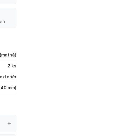
lem
(matná)
2 ks
 exteriér
 40 mm)