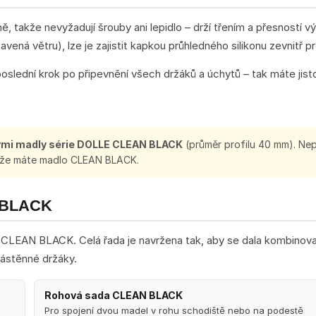
 takže nevyžadují šrouby ani lepidlo – drží třením a přesností vý
vená větru), lze je zajistit kapkou průhledného silikonu zevnitř pro
poslední krok po připevnění všech držáků a úchytů – tak máte jist
vými madly série DOLLE CLEAN BLACK
(průměr profilu 40 mm). Nep
e, že máte madlo CLEAN BLACK.
N BLACK
CLEAN BLACK. Celá řada je navržena tak, aby se dala kombinova
nástěnné držáky.
Rohová sada CLEAN BLACK
Pro spojení dvou madel v rohu schodiště nebo na podestě