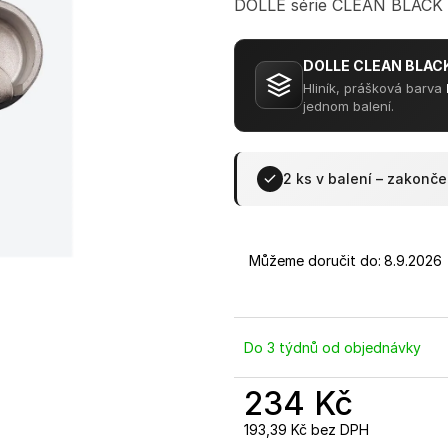
(RAL7016) - MONTÁŽ DO PODLAHY
(RAL7016) - 2
DOLLE série CLEAN BLACK – 
HLINÍK
1 640 Kč
1 233 Kč
DOLLE CLEAN BLACK
Hliník, prášková barva
jednom balení.
2 ks v balení – zakonč
Můžeme doručit do:
8.9.2026
Do 3 týdnů od objednávky
234 Kč
193,39 Kč bez DPH
Měrná