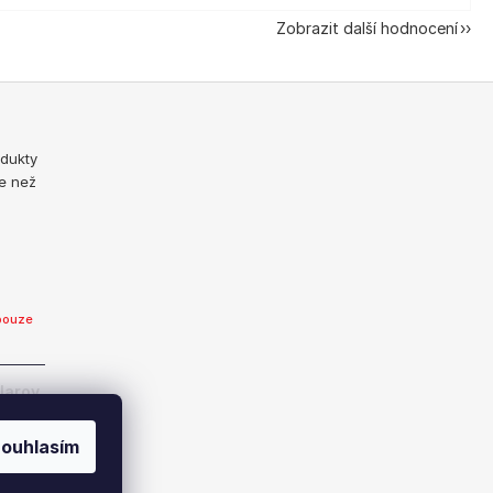
Zobrazit další hodnocení
odukty
e než
pouze
Jarov
ouhlasím