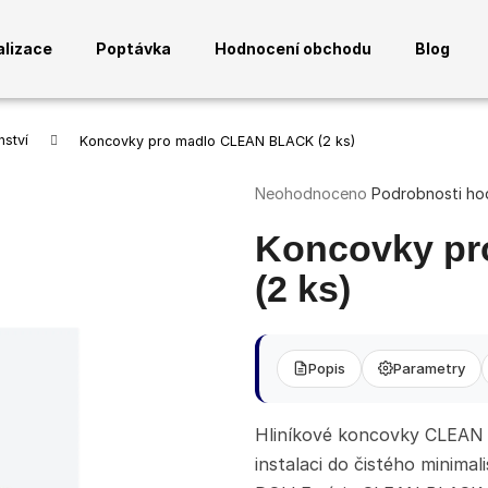
alizace
Poptávka
Hodnocení obchodu
Blog
Co potřebujete najít?
nství
Koncovky pro madlo CLEAN BLACK (2 ks)
Průměrné
Neohodnoceno
Podrobnosti ho
HLEDAT
hodnocení
produktu
Koncovky p
je
0,0
(2 ks)
z
Doporučujeme
5
hvězdiček.
Popis
Parametry
Hliníkové koncovky CLEAN 
instalaci do čistého minima
ANTRACITOVÝ SLOUPEK PRO 3
ANTRACITOVÉ 