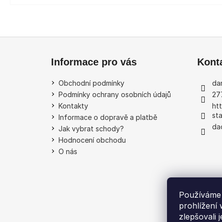
Z
á
Informace pro vás
Kont
p
a
Obchodní podmínky
dan
t
Podmínky ochrany osobních údajů
27
í
Kontakty
ht
st
Informace o dopravě a platbě
da
Jak vybrat schody?
Hodnocení obchodu
O nás
Používáme 
prohlížení
zlepšovali 