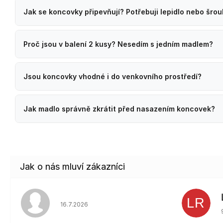
Jak se koncovky připevňují? Potřebuji lepidlo nebo šro
Proč jsou v balení 2 kusy? Nesedím s jedním madlem?
Jsou koncovky vhodné i do venkovního prostředí?
Jak madlo správně zkrátit před nasazením koncovek?
LR
Hodnocení obchodu je 5 z 5 hvězdiček.
16.7.2026