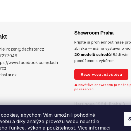
Showroom Praha
akt
Přijďte si prohlédnout naše pr
zblízka — máme vystaveno víc
iel.rozen
@
dachstar.cz
20 modelů schodů
! Rádi vám
7277048
pomůžeme s výběrem.
tps://www.facebook.com/dach
arcz
Rezervovat návštěvu
chstar.cz
⚠ Návštěva showroomu je možná 
po rezervaci.
Hartigova 1964, Praha 3 – 
Ukázat na mapě →
cookies, abychom Vám umožnili pohodlné
S
 webu a díky analýze provozu webu neustále
jeho funkce, výkon a použitelnost.
Více informací