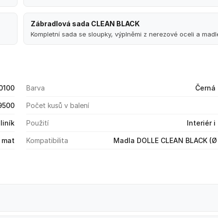
Zábradlová sada CLEAN BLACK
Kompletní sada se sloupky, výplněmi z nerezové oceli a mad
0100
Barva
Černá 
9500
Počet kusů v balení
liník
Použití
Interiér i
 mat
Kompatibilita
Madla DOLLE CLEAN BLACK (Ø