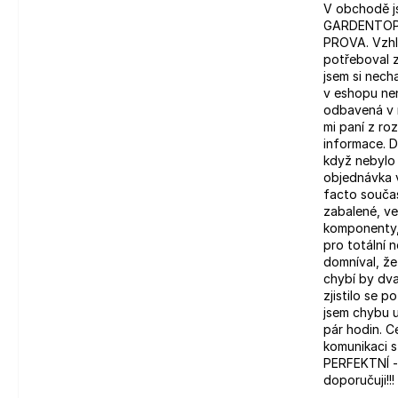
V obchodě j
GARDENTOP 
PROVA. Vzhl
potřeboval z
jsem si nech
v eshopu nen
odbavená v 
mi paní z roz
informace. D
když nebylo 
objednávka 
facto souča
zabalené, v
komponenty,
pro totální 
domníval, ž
chybí by dva
zjistilo se 
jsem chybu u
pár hodin. 
komunikaci 
PERFEKTNÍ - 
doporučuji!!!