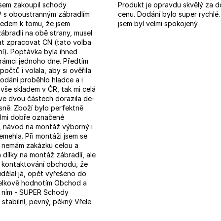
sem zakoupil schody
Produkt je opravdu skvělý za 
s oboustranným zábradlím
cenu. Dodání bylo super rychlé
edem k tomu, že jsem
jsem byl velmi spokojený
ábradlí na obě strany, musel
at zpracovat CN (tato volba
í). Poptávka byla ihned
rámci jednoho dne. Předtím
počtů i volala, aby si ověřila
odání proběhlo hladce a i
vše skladem v ČR, tak mi celá
ve dvou částech dorazila de-
sně. Zboží bylo perfektně
elmi dobře označené
 návod na montáž výborný i
nemehla. Při montáži jsem se
e nemám zakázku celou a
 dílky na montáž zábradlí, ale
po kontaktování obchodu, že
dělal já, opět vyřešeno do
Celkově hodnotím Obchod a
s ním - SUPER Schody
stabilní, pevný, pěkný Vřele