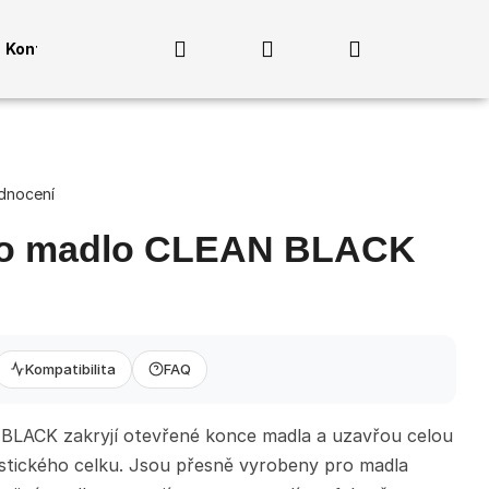
Hledat
Přihlášení
Nákupní
Kontakty
košík
dnocení
ro madlo CLEAN BLACK
Kompatibilita
FAQ
BLACK zakryjí otevřené konce madla a uzavřou celou
listického celku. Jsou přesně vyrobeny pro madla
MADLO PRO 3