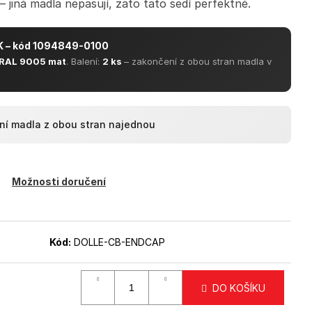
M, PRŮMĚR 40MM,
jiná madla nepasují, zato tato sedí perfektně.
 – kód 1094849-0100
RAL 9005 mat
. Balení:
2 ks
– zakončení z obou stran madla v
ení madla z obou stran najednou
Možnosti doručení
Kód:
DOLLE-CB-ENDCAP
DO KOŠÍKU