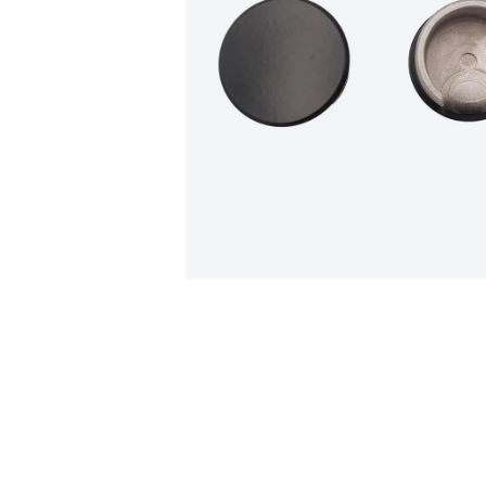
POZINK STANDARD (OCELOVÝ ROŠT)
5 950 Kč