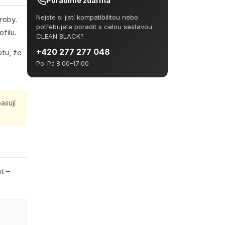
Poradíme zdarma
Nejste si jistí kompatibilitou nebo
roby.
potřebujete poradit s celou sestavou
filu.
CLEAN BLACK?
+420 277 277 048
otu, že
Po–Pá 8:00–17:00
asují
t –