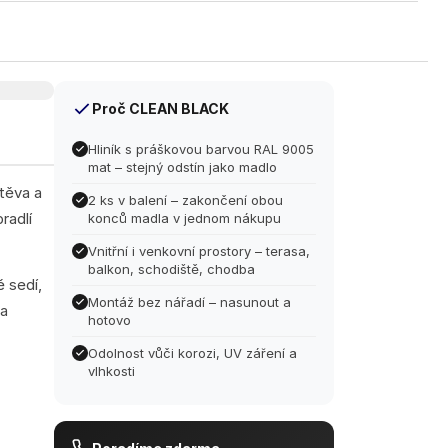
Proč CLEAN BLACK
Hliník s práškovou barvou RAL 9005
mat – stejný odstín jako madlo
těva a
2 ks v balení – zakončení obou
radlí
konců madla v jednom nákupu
Vnitřní i venkovní prostory – terasa,
balkon, schodiště, chodba
 sedí,
Montáž bez nářadí – nasunout a
na
hotovo
Odolnost vůči korozi, UV záření a
vlhkosti