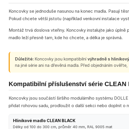
Koncovky se jednoduše nasunou na konec madla. Pasují těsně,
Pokud chcete větší jistotu (například venkovní instalace vysta
Montáž trvá doslova vteřiny. Koncovky instalujte jako úplně 
madlo leží přesně tam, kde ho chcete, a délka je správná.
Důležité:
Koncovky jsou kompatibilní
výhradně s hliníko
na jiné série ani na dřevěná madla. Před objednáním ověřt
Kompatibilní příslušenství série CLEA
Koncovky jsou součástí širšího modulárního systému DOLLE 
přidat rohovou sadu, prodloužit o další sekci nebo doplnit o 
Hliníkové madlo CLEAN BLACK
Délky od 100 do 300 cm, průměr 40 mm, RAL 9005 mat