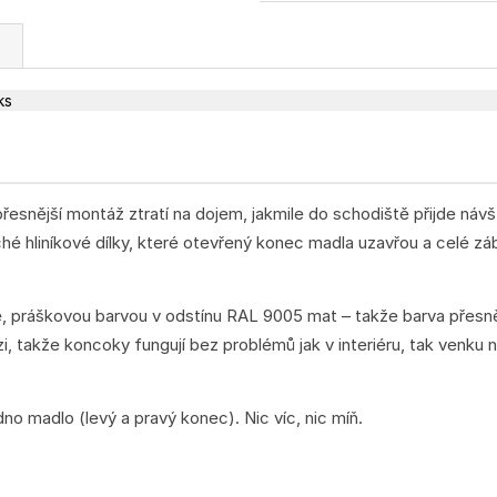
cena:
nější montáž ztratí na dojem, jakmile do schodiště přijde návš
 hliníkové dílky, které otevřený konec madla uzavřou a celé záb
né, práškovou barvou v odstínu RAL 9005 mat – takže barva přesně
zi, takže koncoky fungují bez problémů jak v interiéru, tak venku 
dno madlo (levý a pravý konec). Nic víc, nic míň.