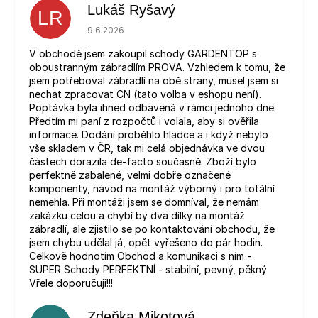
Lukáš Ryšavý
LR
Hodnocení obchodu je 5 z 5 hvězdiček.
9.6.2026
V obchodě jsem zakoupil schody GARDENTOP s
oboustranným zábradlím PROVA. Vzhledem k tomu, že
jsem potřeboval zábradlí na obě strany, musel jsem si
nechat zpracovat CN (tato volba v eshopu není).
Poptávka byla ihned odbavená v rámci jednoho dne.
Předtím mi paní z rozpočtů i volala, aby si ověřila
informace. Dodání proběhlo hladce a i když nebylo
vše skladem v ČR, tak mi celá objednávka ve dvou
částech dorazila de-facto současně. Zboží bylo
perfektně zabalené, velmi dobře označené
komponenty, návod na montáž výborný i pro totální
nemehla. Při montáži jsem se domníval, že nemám
zakázku celou a chybí by dva dílky na montáž
zábradlí, ale zjistilo se po kontaktování obchodu, že
jsem chybu udělal já, opět vyřešeno do pár hodin.
Celkově hodnotím Obchod a komunikaci s ním -
SUPER Schody PERFEKTNÍ - stabilní, pevný, pěkný
Vřele doporučuji!!!
Zdeňka Mikotová