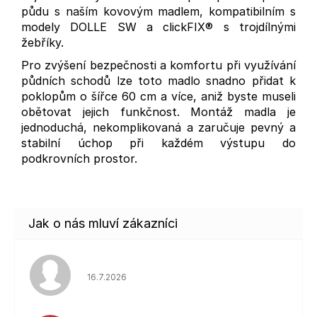
půdu s naším kovovým madlem, kompatibilním s
modely DOLLE SW a clickFIX® s trojdílnými
žebříky.
Pro zvýšení bezpečnosti a komfortu při využívání
půdních schodů lze toto madlo snadno přidat k
poklopům o šířce 60 cm a více, aniž byste museli
obětovat jejich funkčnost. Montáž madla je
jednoduchá, nekomplikovaná a zaručuje pevný a
stabilní úchop při každém výstupu do
podkrovních prostor.
Hodnocení obchodu je 5 z 5 hvězdiček.
16.7.2026