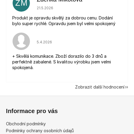
ZM
Hodnocení obchodu je 5 z 5 hvězdiček.
21.5.2026
Produkt je opravdu skvělý za dobrou cenu. Dodání
bylo super rychlé. Opravdu jsem byl velmi spokojený
Hodnocení obchodu je 5 z 5 hvězdiček.
5.4.2026
+ Skvělá komunikace. Zboží dorazilo do 3 dnů a
perfektně zabalené. S kvalitou výrobku jsem velmi
spokojená.
Zobrazit další hodnocení
Z
á
Informace pro vás
p
a
Obchodní podmínky
t
Podmínky ochrany osobních údajů