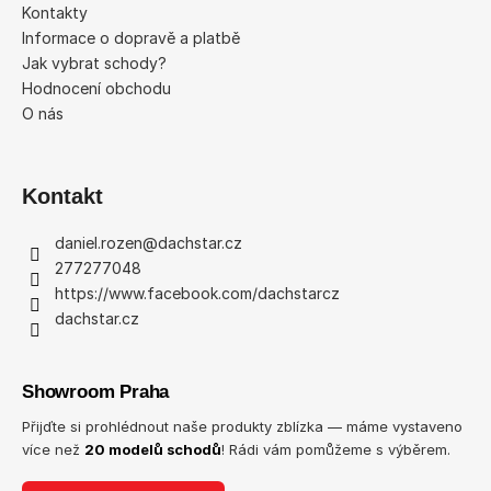
í
Kontakty
Informace o dopravě a platbě
Jak vybrat schody?
Hodnocení obchodu
O nás
Kontakt
daniel.rozen
@
dachstar.cz
277277048
https://www.facebook.com/dachstarcz
dachstar.cz
Showroom Praha
Přijďte si prohlédnout naše produkty zblízka — máme vystaveno
více než
20 modelů schodů
! Rádi vám pomůžeme s výběrem.