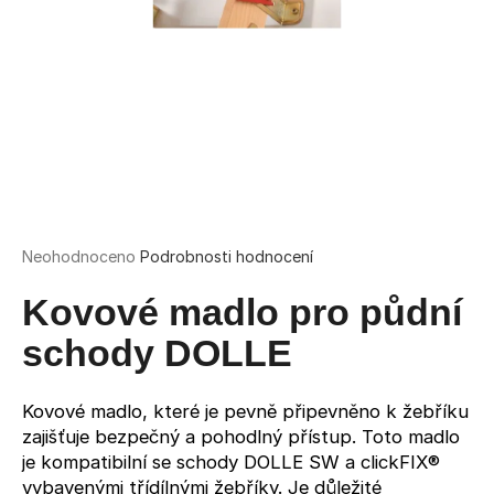
a
j
í
t
?
HLEDAT
Průměrné
Neohodnoceno
Podrobnosti hodnocení
hodnocení
produktu
Kovové madlo pro půdní
je
0,0
schody DOLLE
D
z
o
5
p
hvězdiček.
Kovové madlo, které je pevně připevněno k žebříku
o
zajišťuje bezpečný a pohodlný přístup. Toto madlo
r
je kompatibilní se schody DOLLE SW a clickFIX®
u
vybavenými třídílnými žebříky. Je důležité