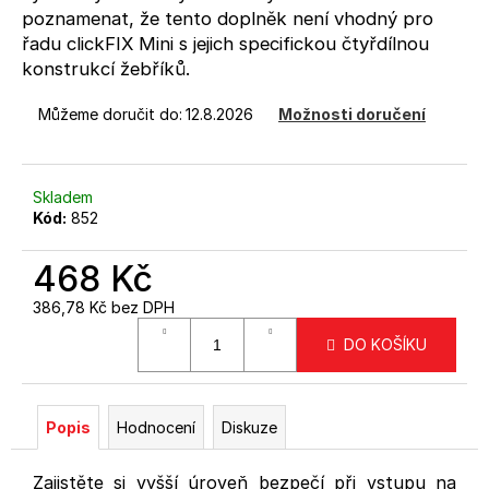
č
poznamenat, že tento doplněk není vhodný pro
u
řadu clickFIX Mini s jejich specifickou čtyřdílnou
j
konstrukcí žebříků.
e
m
Můžeme doručit do:
12.8.2026
Možnosti doručení
e
ANTRACITOVÝ
Skladem
SLOUPEK
Kód:
852
PRO
3
(RAL7016)
468 Kč
-
MONTÁŽ
386,78 Kč bez DPH
DO
Měrná
PODLAHY
DO KOŠÍKU
cena:
1
640
Kč
Popis
Hodnocení
Diskuze
Zajistěte si vyšší úroveň bezpečí při vstupu na