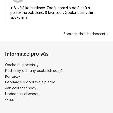
+ Skvělá komunikace. Zboží dorazilo do 3 dnů a
perfektně zabalené. S kvalitou výrobku jsem velmi
spokojená.
Zobrazit další hodnocení
Z
á
Informace pro vás
p
a
Obchodní podmínky
t
Podmínky ochrany osobních údajů
í
Kontakty
Informace o dopravě a platbě
Jak vybrat schody?
Hodnocení obchodu
O nás