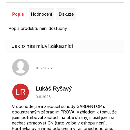
Popis
Hodnocení
Diskuze
Popis produktu není dostupný
Hodnocení obchodu je 5 z 5 hvězdiček.
16.7.2026
Lukáš Ryšavý
LR
Hodnocení obchodu je 5 z 5 hvězdiček.
9.6.2026
V obchodě jsem zakoupil schody GARDENTOP s
oboustranným zábradlím PROVA. Vzhledem k tomu, že
jsem potřeboval zábradlí na obě strany, musel jsem si
nechat zpracovat CN (tato volba v eshopu není).
Poptávka byla ihned odbavená v rámci jednoho dne.