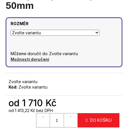
č
5
50mm
u
hvězdiček.
j
e
ROZMĚR
m
e
ANTRACITOVÝ
Můžeme doručit do:
Zvolte variantu
SLOUPEK
PRO
Možnosti doručení
3
(RAL7016)
-
MONTÁŽ
Zvolte variantu
DO
Kód:
Zvolte variantu
PODLAHY
1
od
1 710 Kč
640
Kč
od
1 413,22 Kč
bez DPH
Měrná
DO KOŠÍKU
cena: