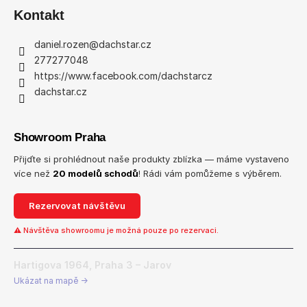
Kontakt
daniel.rozen
@
dachstar.cz
277277048
https://www.facebook.com/dachstarcz
dachstar.cz
Showroom Praha
Přijďte si prohlédnout naše produkty zblízka — máme vystaveno
více než
20 modelů schodů
! Rádi vám pomůžeme s výběrem.
Rezervovat návštěvu
⚠ Návštěva showroomu je možná pouze po rezervaci.
Hartigova 1964, Praha 3 – Jarov
Ukázat na mapě →