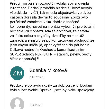
Předtím mi paní z rozpočtů i volala, aby si ověřila
informace. Dodání proběhlo hladce a i když nebylo
vše skladem v ČR, tak mi celá objednávka ve dvou
částech dorazila de-facto současně. Zboží bylo
perfektně zabalené, velmi dobře označené
komponenty, návod na montáž výborný i pro totální
nemehla. Při montáži jsem se domníval, že nemám
zakázku celou a chybí by dva dílky na montáž
zábradlí, ale zjistilo se po kontaktování obchodu, že
jsem chybu udělal já, opět vyřešeno do pár hodin.
Celkově hodnotím Obchod a komunikaci s ním -
SUPER Schody PERFEKTNÍ - stabilní, pevný, pěkný
Vřele doporučuji!!!
Zdeňka Mikotová
ZM
Hodnocení obchodu je 5 z 5 hvězdiček.
21.5.2026
Produkt je opravdu skvělý za dobrou cenu. Dodání
bylo super rychlé. Opravdu jsem byl velmi spokojený
Hodnocení obchodu je 5 z 5 hvězdiček.
5.4.2026