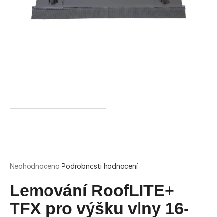
a
j
í
t
?
HLEDAT
D
o
Průměrné
Neohodnoceno
Podrobnosti hodnocení
hodnocení
p
produktu
Lemování RoofLITE+
o
je
r
0,0
TFX pro výšku vlny 16-
u
z