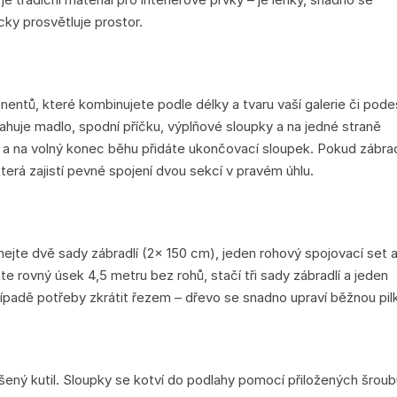
ky prosvětluje prostor.
entů, které kombinujete podle délky a tvaru vaší galerie či pode
ahuje madlo, spodní příčku, výplňové sloupky a na jedné straně
 a na volný konec běhu přidáte ukončovací sloupek. Pokud zábrad
terá zajistí pevné spojení dvou sekcí v pravém úhlu.
ejte dvě sady zábradlí (2× 150 cm), jeden rohový spojovací set 
 rovný úsek 4,5 metru bez rohů, stačí tři sady zábradlí a jeden
ípadě potřeby zkrátit řezem – dřevo se snadno upraví běžnou pil
ušený kutil. Sloupky se kotví do podlahy pomocí přiložených šroub