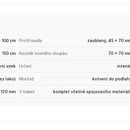
100 cm
Profil madla
zaoblený, 45 × 70 m
150 cm
Rozměr nosného sloupku
70 × 70 m
vní smrk
Určení
interié
bez laku)
Montáž
kotvení do podlah
 120 mm
V balení
komplet včetně spojovacího materiál