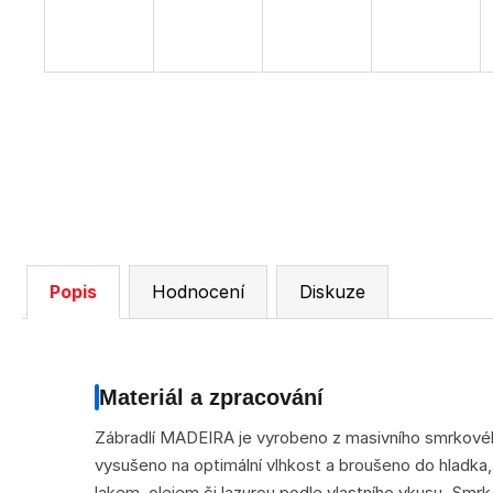
Popis
Hodnocení
Diskuze
Materiál a zpracování
Zábradlí MADEIRA je vyrobeno z masivního smrkového
vysušeno na optimální vlhkost a broušeno do hladka,
lakem, olejem či lazurou podle vlastního vkusu. Smrk j