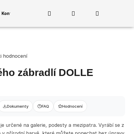
Hledat
Přihlášení
Nákupní
Kontakty
košík
i hodnocení
ého zábradlí DOLLE
MADLO PRO 3
Dokumenty
FAQ
Hodnocení
M, PRŮMĚR 40MM,
e určené na galerie, podesty a mezipatra. Vyrábí se z
 v přírodní barvě, které můžete ponechat bez úpravy