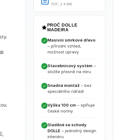
PDF, 2.4 MB
PROČ DOLLE
MADEIRA
sty.
Masivní smrkové dřevo
– přírodní vzhled,
lí
možnost úpravy
Stavebnicový systém
–
složíte přesně na míru
Snadná montáž
– bez
a
speciálního nářadí
kou.
Výška 100 cm
– splňuje
české normy
Sladěné se schody
DOLLE
– jednotný design
ů,
interiéru