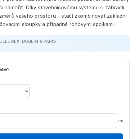
i namořit. Díky stavebnicovému systému si zábradlí
změrů vašeho prostoru – stačí zkombinovat základní
čovacími sloupky a případně rohovými spojkami.
amkoliv po ČR
jete?
cm