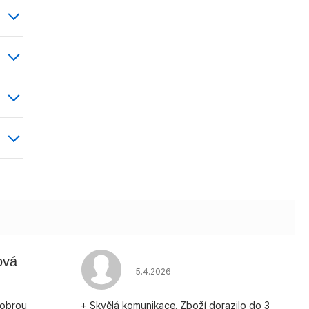
ová
Hodnocení obchodu je 5 z 5 hvězdiče
5.4.2026
je 5 z 5 hvězdiček.
dobrou
+ Skvělá komunikace. Zboží dorazilo do 3