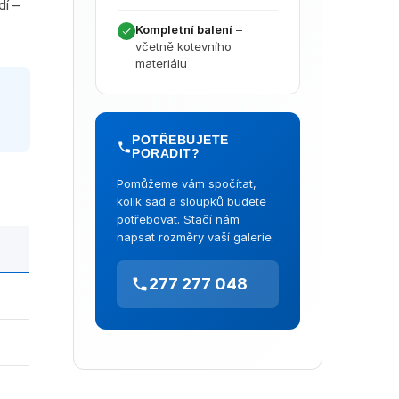
dí –
Kompletní balení
–
včetně kotevního
materiálu
POTŘEBUJETE
PORADIT?
Pomůžeme vám spočítat,
kolik sad a sloupků budete
potřebovat. Stačí nám
napsat rozměry vaší galerie.
277 277 048