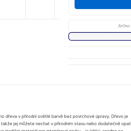
Chci 
 dřeva v přírodní světlé barvě bez povrchové úpravy. Dřevo je
 takže jej můžete nechat v přírodním stavu nebo dodatečně opatř
e tradiční materiál pro interiérové prvky – je lehký, snadno se