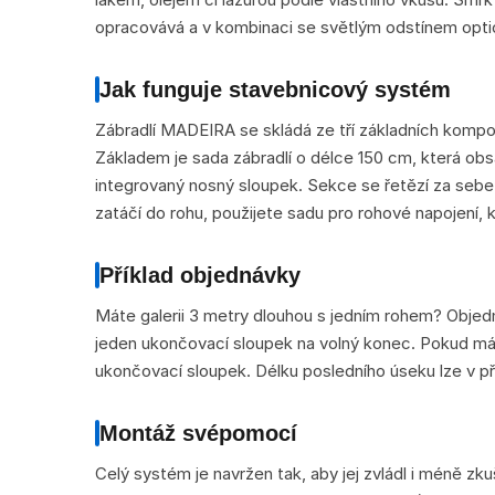
opracovává a v kombinaci se světlým odstínem optic
Jak funguje stavebnicový systém
Zábradlí MADEIRA se skládá ze tří základních kompon
Základem je sada zábradlí o délce 150 cm, která obs
integrovaný nosný sloupek. Sekce se řetězí za sebe
zatáčí do rohu, použijete sadu pro rohové napojení, k
Příklad objednávky
Máte galerii 3 metry dlouhou s jedním rohem? Objedn
jeden ukončovací sloupek na volný konec. Pokud máte
ukončovací sloupek. Délku posledního úseku lze v př
Montáž svépomocí
Celý systém je navržen tak, aby jej zvládl i méně zk