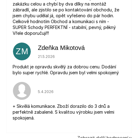
zakázku celou a chybí by dva dílky na montáž
zábradlí, ale zjistilo se po kontaktování obchodu, že
jsem chybu udělal já, opět vyřešeno do pár hodin.
Celkově hodnotím Obchod a komunikaci s ním -
SUPER Schody PERFEKTNÍ - stabilní, pevný, pěkný
Vřele doporučuji!!!
Zdeňka Mikotová
ZM
Hodnocení obchodu je 5 z 5 hvězdiček.
21.5.2026
Produkt je opravdu skvělý za dobrou cenu. Dodání
bylo super rychlé. Opravdu jsem byl velmi spokojený
Hodnocení obchodu je 5 z 5 hvězdiček.
5.4.2026
+ Skvělá komunikace. Zboží dorazilo do 3 dnů a
perfektně zabalené. S kvalitou výrobku jsem velmi
spokojená.
Zobrazit další hodnocení