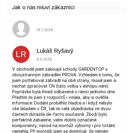
Hodnocení obchodu je 5 z 5 hvězdiček.
16.7.2026
Lukáš Ryšavý
LR
Hodnocení obchodu je 5 z 5 hvězdiček.
9.6.2026
V obchodě jsem zakoupil schody GARDENTOP s
oboustranným zábradlím PROVA. Vzhledem k tomu, že
jsem potřeboval zábradlí na obě strany, musel jsem si
nechat zpracovat CN (tato volba v eshopu není).
Poptávka byla ihned odbavená v rámci jednoho dne.
Předtím mi paní z rozpočtů i volala, aby si ověřila
informace. Dodání proběhlo hladce a i když nebylo
vše skladem v ČR, tak mi celá objednávka ve dvou
částech dorazila de-facto současně. Zboží bylo
perfektně zabalené, velmi dobře označené
komponenty, návod na montáž výborný i pro totální
nemehla. Při montáži jsem se domníval, že nemám