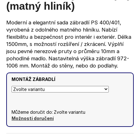
č
5
(matný hliník)
u
hvězdiček.
j
e
Moderní a elegantní sada zábradlí PS 400/401,
m
vyrobená z odolného matného hliníku. Nabízí
e
flexibilitu a bezpečnost pro interiér i exteriér. Délka
1500mm, s možností rozšíření / zkrácení. Výplňí
jsou pevné nerezové pruty o průměru 10mm a
ANTRACITOVÝ
pohodlné madlo. Nastavitelná výška zábradlí 972-
SLOUPEK
PRO
1006 mm. Montáž do stěny, nebo do podlahy.
3
(RAL7016)
MONTÁŽ ZÁBRADLÍ
-
MONTÁŽ
DO
PODLAHY
1
640
Můžeme doručit do:
Zvolte variantu
Kč
Možnosti doručení