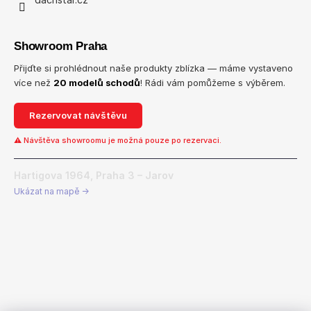
Showroom Praha
Přijďte si prohlédnout naše produkty zblízka — máme vystaveno
více než
20 modelů schodů
! Rádi vám pomůžeme s výběrem.
Rezervovat návštěvu
⚠ Návštěva showroomu je možná pouze po rezervaci.
Hartigova 1964, Praha 3 – Jarov
Ukázat na mapě →