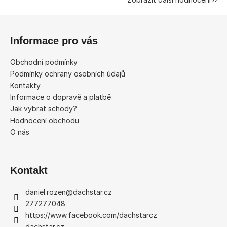
Z
á
Informace pro vás
p
a
Obchodní podmínky
t
Podmínky ochrany osobních údajů
í
Kontakty
Informace o dopravě a platbě
Jak vybrat schody?
Hodnocení obchodu
O nás
Kontakt
daniel.rozen
@
dachstar.cz
277277048
https://www.facebook.com/dachstarcz
dachstar.cz