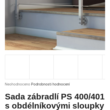
a
j
í
t
?
HLEDAT
D
o
Průměrné
Neohodnoceno
Podrobnosti hodnocení
hodnocení
p
produktu
Sada zábradlí PS 400/401
o
je
r
0,0
s obdélníkovými sloupky
u
z