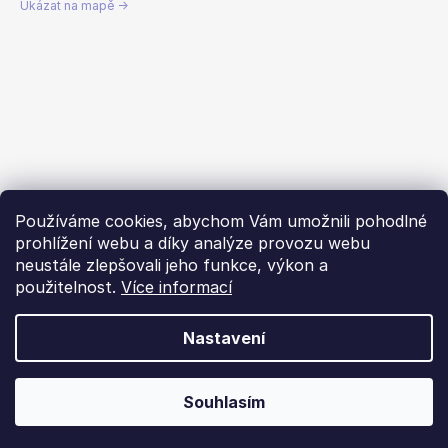
Ukázat na mapě →
Používáme cookies, abychom Vám umožnili pohodlné
prohlížení webu a díky analýze provozu webu
neustále zlepšovali jeho funkce, výkon a
použitelnost.
Více informací
Nastavení
Vytvořil Shoptet
Souhlasím
Copyright 2026
Dachstar.cz
. Všechna práva vyhrazena.