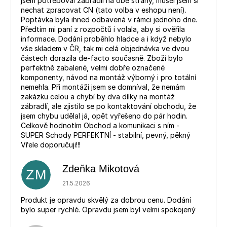
jsem potřeboval zábradlí na obě strany, musel jsem si
nechat zpracovat CN (tato volba v eshopu není).
Poptávka byla ihned odbavená v rámci jednoho dne.
Předtím mi paní z rozpočtů i volala, aby si ověřila
informace. Dodání proběhlo hladce a i když nebylo
vše skladem v ČR, tak mi celá objednávka ve dvou
částech dorazila de-facto současně. Zboží bylo
perfektně zabalené, velmi dobře označené
komponenty, návod na montáž výborný i pro totální
nemehla. Při montáži jsem se domníval, že nemám
zakázku celou a chybí by dva dílky na montáž
zábradlí, ale zjistilo se po kontaktování obchodu, že
jsem chybu udělal já, opět vyřešeno do pár hodin.
Celkově hodnotím Obchod a komunikaci s ním -
SUPER Schody PERFEKTNÍ - stabilní, pevný, pěkný
Vřele doporučuji!!!
Zdeňka Mikotová
ZM
Hodnocení obchodu je 5 z 5 hvězdiček.
21.5.2026
Produkt je opravdu skvělý za dobrou cenu. Dodání
bylo super rychlé. Opravdu jsem byl velmi spokojený