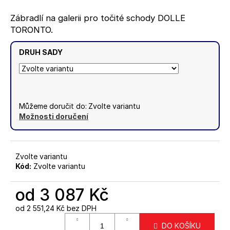
č
5
u
hvězdiček.
Zábradlí na galerii pro točité schody DOLLE
j
TORONTO.
e
m
DRUH SADY
e
KOTVY
PRO
VYSOKÉ
Můžeme doručit do:
Zvolte variantu
ZATÍŽENÍ
Možnosti doručení
DO
BETONU
PRO
3
Zvolte variantu
(ANRTACITOVÁ
Kód:
Zvolte variantu
KRYTKA)
-
4KS
od
3 087 Kč
285
Kč
od
2 551,24 Kč
bez DPH
Měrná
DO KOŠÍKU
cena: