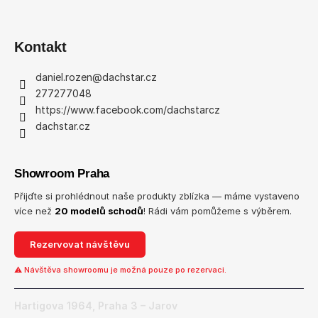
Kontakt
daniel.rozen
@
dachstar.cz
277277048
https://www.facebook.com/dachstarcz
dachstar.cz
Showroom Praha
Přijďte si prohlédnout naše produkty zblízka — máme vystaveno
více než
20 modelů schodů
! Rádi vám pomůžeme s výběrem.
Rezervovat návštěvu
⚠ Návštěva showroomu je možná pouze po rezervaci.
Hartigova 1964, Praha 3 – Jarov