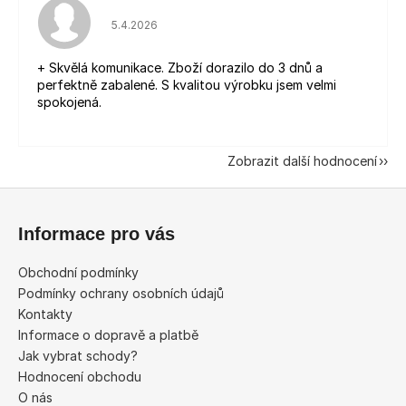
Hodnocení obchodu je 5 z 5 hvězdiček.
5.4.2026
+ Skvělá komunikace. Zboží dorazilo do 3 dnů a
perfektně zabalené. S kvalitou výrobku jsem velmi
spokojená.
Zobrazit další hodnocení
Z
á
Informace pro vás
p
a
Obchodní podmínky
t
Podmínky ochrany osobních údajů
í
Kontakty
Informace o dopravě a platbě
Jak vybrat schody?
Hodnocení obchodu
O nás