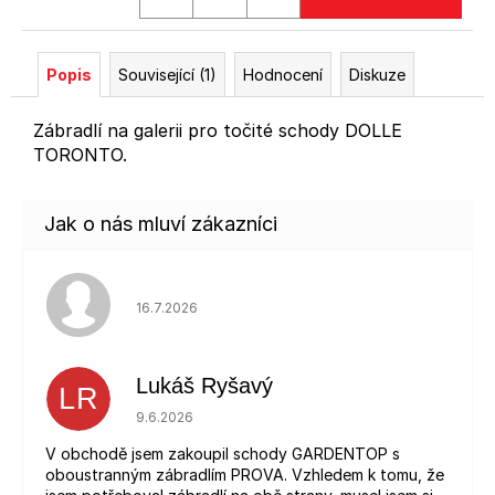
Popis
Související (1)
Hodnocení
Diskuze
Zábradlí na galerii pro točité schody DOLLE
TORONTO.
Hodnocení obchodu je 5 z 5 hvězdiček.
16.7.2026
Lukáš Ryšavý
LR
Hodnocení obchodu je 5 z 5 hvězdiček.
9.6.2026
V obchodě jsem zakoupil schody GARDENTOP s
oboustranným zábradlím PROVA. Vzhledem k tomu, že