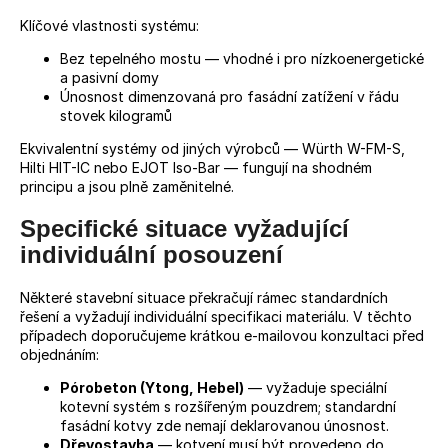
Klíčové vlastnosti systému:
Bez tepelného mostu — vhodné i pro nízkoenergetické
a pasivní domy
Únosnost dimenzovaná pro fasádní zatížení v řádu
stovek kilogramů
Ekvivalentní systémy od jiných výrobců — Würth W-FM-S,
Hilti HIT-IC nebo EJOT Iso-Bar — fungují na shodném
principu a jsou plně zaměnitelné.
Specifické situace vyžadující
individuální posouzení
Některé stavební situace překračují rámec standardních
řešení a vyžadují individuální specifikaci materiálu. V těchto
případech doporučujeme krátkou e-mailovou konzultaci před
objednáním:
Pórobeton (Ytong, Hebel)
— vyžaduje speciální
kotevní systém s rozšířeným pouzdrem; standardní
fasádní kotvy zde nemají deklarovanou únosnost.
Dřevostavba
— kotvení musí být provedeno do