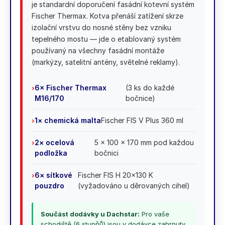
je standardní doporučení fasádní kotevní systém
Fischer Thermax. Kotva přenáší zatížení skrze
izolační vrstvu do nosné stěny bez vzniku
tepelného mostu — jde o etablovaný systém
používaný na všechny fasádní montáže
(markýzy, satelitní antény, světelné reklamy).
6× Fischer Thermax
(3 ks do každé
›
M16/170
bočnice)
1× chemická malta
Fischer FIS V Plus 360 ml
›
2× ocelová
5 × 100 × 170 mm pod každou
›
podložka
bočnici
6× sítkové
Fischer FIS H 20×130 K
›
pouzdro
(vyžadováno u děrovaných cihel)
Součást dodávky u Dachstar:
Pro vaše
schodiště (6 stupňů) jsou v dodávce zahrnuty