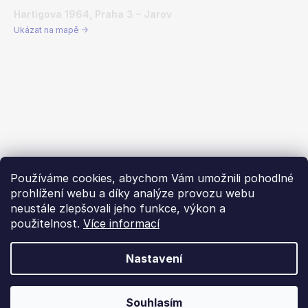
Hartigova 1964, Praha 3 – Jarov
Ukázat na mapě →
Používáme cookies, abychom Vám umožnili pohodlné
prohlížení webu a díky analýze provozu webu
neustále zlepšovali jeho funkce, výkon a
použitelnost.
Více informací
Nastavení
Vytvořil Shoptet
Souhlasím
Copyright 2026
Dachstar.cz
. Všechna práva vyhrazena.