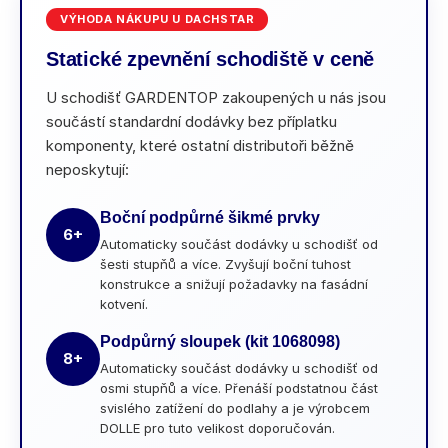
VÝHODA NÁKUPU U DACHSTAR
a
j
Statické zpevnění schodiště v ceně
í
U schodišť GARDENTOP zakoupených u nás jsou
t
součástí standardní dodávky bez příplatku
?
komponenty, které ostatní distributoři běžně
neposkytují:
Boční podpůrné šikmé prvky
HLEDAT
6+
Automaticky součást dodávky u schodišť od
šesti stupňů a více. Zvyšují boční tuhost
konstrukce a snižují požadavky na fasádní
kotvení.
D
o
Podpůrný sloupek (kit 1068098)
8+
p
Automaticky součást dodávky u schodišť od
o
osmi stupňů a více. Přenáší podstatnou část
r
svislého zatížení do podlahy a je výrobcem
u
DOLLE pro tuto velikost doporučován.