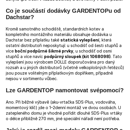
Co je součástí dodávky GARDENTOPu od
Dachstar?
Kromě samotného schodiště, standardních kotev a
kompletního montážního materiálu obsahuje dodávka u
Dachstar bez příplatku také
statická vylepšení
, která
ostatní distributoři neposkytují: u schodišť od šesti stupňů a
více
boční podpůrné šikmé prvky
, u schodišť od osmi
stupňů a více navíc
podpůrný sloupek (kit 1068098)
. Tato
vylepšení jsou výrobcem DOLLE doporučována pro daný
rozsah a u jiných distributorů (včetně velkoplošných řetězců)
jsou pouze volitelným příplatkovým doplňkem, případně
nejsou v sortimentu vůbec.
Lze GARDENTOP namontovat svépomocí?
Ano. Při běžné výbavě (aku-vrtačka SDS-Plus, vodováha,
momentový klíč) jde o 1–2denní montáž ve dvou osobách. U
zatepleného domu je vhodné pořídit dlouhé SDS-Plus vrtáky
o délce přibližně 270 mm, jiné speciální nářadí není potřeba.