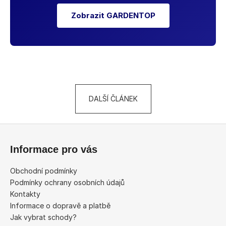
Zobrazit GARDENTOP
DALŠÍ ČLÁNEK
Z
á
Informace pro vás
p
a
Obchodní podmínky
t
Podmínky ochrany osobních údajů
í
Kontakty
Informace o dopravě a platbě
Jak vybrat schody?