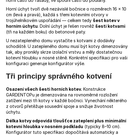
horní části do fasády, ve spodní části do podlahy.
Horní úchyt tvoří dvě nezávislé bočnice o rozměrech 16 × 10
cm (levá a pravá), každá s třemi kotevními otvory v
trojúhelníkovém uspořádání — celkem tedy
šest kotev v
horním úchytu
. Dolní úchyt je řešen rovněž
šesti kotvami
(tři na každém boku) do betonové paty.
U nezatepleného domu vystačíte s kotvami z dodávky
schodiště. U zatepleného domu musí být kotvy dimenzovány
tak, aby pronikly skrze izolační vrstvu a měly dostatečnou
kotevní hloubku v nosné stěně. Konkrétní specifikaci pro vaši
konfiguraci generuje konfigurátor výše.
Tři principy správného kotvení
Osazení všech šesti horních kotev.
Konstrukce
GARDENTOPu je dimenzována na rovnoměrné rozložení
zatížení mezi tři kotvy v každé bočnici. Vynechání některého
z otvorů přetěžuje sousední spoje a snižuje životnost
úchytu.
Délka kotvy odpovídá tloušťce zateplení plus minimální
kotevní hloubka v nosném podkladu
(typicky 8–10 cm).
Konfigurátor tuto specifikaci dopočítává automaticky a