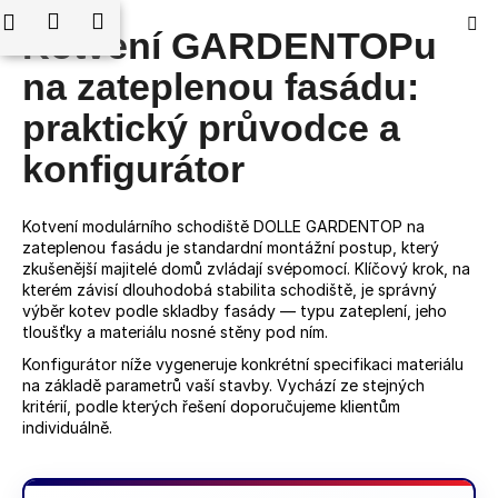
K
edat
Nákupní
Menu
Přihlášení
Kotvení GARDENTOPu
Přejít
o
Zpět
Zpět
na
košík
š
na zateplenou fasádu:
obsah
í
praktický průvodce a
C
k
o
konfigurátor
p
o
Kotvení modulárního schodiště DOLLE GARDENTOP na
t
zateplenou fasádu je standardní montážní postup, který
ř
zkušenější majitelé domů zvládají svépomocí. Klíčový krok, na
kterém závisí dlouhodobá stabilita schodiště, je správný
e
výběr kotev podle skladby fasády — typu zateplení, jeho
b
tloušťky a materiálu nosné stěny pod ním.
u
Konfigurátor níže vygeneruje konkrétní specifikaci materiálu
j
na základě parametrů vaší stavby. Vychází ze stejných
e
kritérií, podle kterých řešení doporučujeme klientům
individuálně.
t
e
n