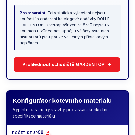
č
u
Pro srovnání:
Tato statická vylepšení nejsou
j
součástí standardní katalogové dodávky DOLLE
e
GARDENTOP. U velkoplošných řetězců nejsou v
m
sortimentu vůbec dostupná; u většiny ostatních
e
distributorů jsou pouze volitelným příplatkovým
doplňkem.
ANTRACITOVÝ
SLOUPEK
PRO
Prohlédnout schodiště GARDENTOP
→
3
(RAL7016)
-
MONTÁŽ
DO
STĚNY
Konfigurátor kotevního materiálu
1
786
Vyplňte parametry stavby pro získání konkrétní
Kč
specifikace materiálu.
POČET STUPŇŮ
6