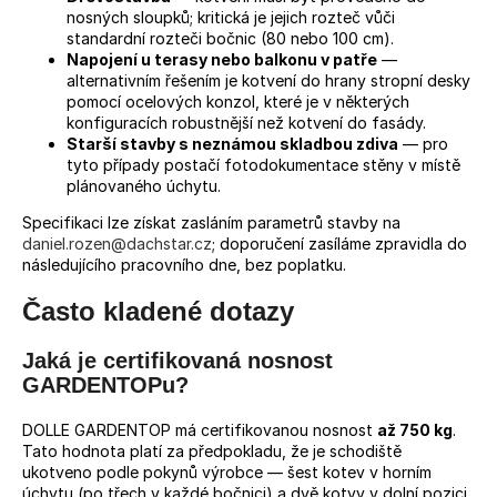
nosných sloupků; kritická je jejich rozteč vůči
standardní rozteči bočnic (80 nebo 100 cm).
Napojení u terasy nebo balkonu v patře
—
alternativním řešením je kotvení do hrany stropní desky
pomocí ocelových konzol, které je v některých
konfiguracích robustnější než kotvení do fasády.
Starší stavby s neznámou skladbou zdiva
— pro
tyto případy postačí fotodokumentace stěny v místě
plánovaného úchytu.
Specifikaci lze získat zasláním parametrů stavby na
daniel.rozen@dachstar.cz
; doporučení zasíláme zpravidla do
následujícího pracovního dne, bez poplatku.
Často kladené dotazy
Jaká je certifikovaná nosnost
GARDENTOPu?
DOLLE GARDENTOP má certifikovanou nosnost
až 750 kg
.
Tato hodnota platí za předpokladu, že je schodiště
ukotveno podle pokynů výrobce — šest kotev v horním
úchytu (po třech v každé bočnici) a dvě kotvy v dolní pozici.