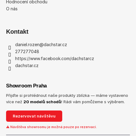
Hodnocení obchodu
O nás
Kontakt
daniel.rozen
@
dachstar.cz
277277048
https://www.facebook.com/dachstarcz
dachstar.cz
Showroom Praha
Přijďte si prohlédnout naše produkty zblízka — máme vystaveno
více než
20 modelů schodů
! Rádi vám pomůžeme s výběrem.
Rezervovat návštěvu
⚠ Návštěva showroomu je možná pouze po rezervaci.