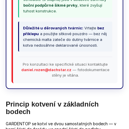
boční podpůrné šikmé prvky
, které zvyšují
tuhost konstrukce.
Důležité u děrovaných tvárnic:
Vrtejte
bez
příklepu
a použijte sítkové pouzdro — bez něj
chemická malta zateče do dutiny tvárnice a
kotva nedosáhne deklarované únosnosti.
Pro konzultaci ke specifické situaci kontaktujte
daniel.rozen@dachstar.cz
— fotodokumentace
stěny je vítána.
Princip kotvení v základních
bodech
GARDENTOP se kotví ve dvou samostatných bodech — v