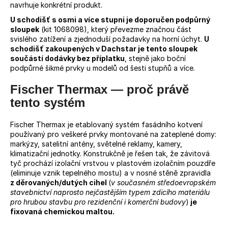
navrhuje konkrétní produkt.
U schodišť s osmi a více stupni je doporučen podpůrný
sloupek
(kit 1068098), který převezme značnou část
svislého zatížení a zjednoduší požadavky na horní úchyt.
U
schodišť zakoupených v Dachstar je tento sloupek
součástí dodávky bez příplatku
, stejně jako boční
podpůrné šikmé prvky u modelů od šesti stupňů a více.
Fischer Thermax — proč právě
tento systém
Fischer Thermax je etablovaný systém fasádního kotvení
používaný pro veškeré prvky montované na zateplené domy:
markýzy, satelitní antény, světelné reklamy, kamery,
klimatizační jednotky. Konstrukčně je řešen tak, že závitová
tyč prochází izolační vrstvou v plastovém izolačním pouzdře
(eliminuje vznik tepelného mostu) a v nosné stěně zpravidla
z děrovaných/dutých cihel
(
v současném středoevropském
stavebnictví naprosto nejčastějším typem zdicího materiálu
pro hrubou stavbu pro rezidenční i komerční budovy
)
je
fixovaná chemickou maltou.