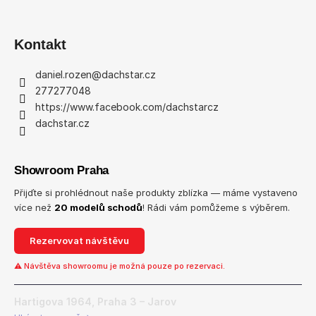
a
j
Kontakt
í
t
daniel.rozen
@
dachstar.cz
?
277277048
https://www.facebook.com/dachstarcz
dachstar.cz
HLEDAT
Showroom Praha
Přijďte si prohlédnout naše produkty zblízka — máme vystaveno
více než
20 modelů schodů
! Rádi vám pomůžeme s výběrem.
D
o
Rezervovat návštěvu
p
⚠ Návštěva showroomu je možná pouze po rezervaci.
o
r
u
Hartigova 1964, Praha 3 – Jarov