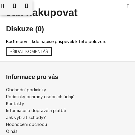
K
edat
Nákupní
Menu
Přihlášení
Jak nakupovat
Přejít
o
Zpět
Zpět
na
košík
š
obsah
í
Diskuze (0)
C
k
o
Buďte první, kdo napíše příspěvek k této položce.
p
PŘIDAT KOMENTÁŘ
o
t
Z
ř
á
Informace pro vás
e
p
b
a
Obchodní podmínky
u
t
Podmínky ochrany osobních údajů
j
í
Kontakty
e
Informace o dopravě a platbě
Jak vybrat schody?
t
Hodnocení obchodu
e
O nás
n