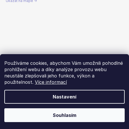
č
Ukázat na mapě →
u
j
e
m
e
KOTVY
PRO
VYSOKÉ
Používáme cookies, abychom Vám umožnili pohodlné
ZATÍŽENÍ
DO
prohlížení webu a díky analýze provozu webu
BETONU
neustále zlepšovali jeho funkce, výkon a
PRO
použitelnost.
Více informací
3
(ANRTACITOVÁ
KRYTKA)
Nastavení
-
4KS
Vytvořil Shoptet
285
Souhlasím
Copyright 2026
Dachstar.cz
. Všechna práva vyhrazena.
Kč