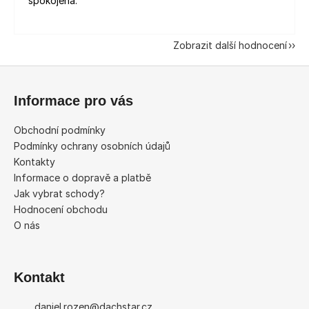
spokojená.
Zobrazit další hodnocení
Z
á
Informace pro vás
p
a
Obchodní podmínky
t
Podmínky ochrany osobních údajů
í
Kontakty
Informace o dopravě a platbě
Jak vybrat schody?
Hodnocení obchodu
O nás
Kontakt
daniel.rozen
@
dachstar.cz