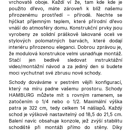
vrchovatě oboje. Každí ví že, tam kde kde je
použito dřevo, máte zároveň k blíž našemu
přirozenému prostředí – přírodě. Nechte se
hýčkat příjemným teplem, které přírodní dřevo
vnáší do atmosféry domu. Konstrukční prvky jsou
vyrobeny ze solidní práškově lakované oceli ve
stylových polomatných barvách, které dodají
interiéru přirozenou eleganci.
Dobrou zprávou je,
že modulová konstrukce velmi usnadňuje montáž.
Stačí jen bedlivě sledovat instruktážní
video/montážní návod a za jediný den si budete
moci vychutnat své zbrusu nové schody.
Schody dováváme v pestrém vějíři konfigurací,
který na míru padne vašemu prostoru. Schody
HAMBURG můžete mít s rovným ramenem, se
zatočením o 1/4 nebo o 1/2. Maximální výška
patra je 322 cm, tedy celkem 14 nášlapů. Každý
schod je výškově nastavitelný od 18,5 do 21,5 cm.
Balení navíc obsahuje konzole, jež zvýší stabilitu
schodiště při montáži přímo do stěny. Díky