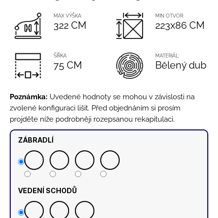
č
5
u
hvězdiček.
MAX VÝŠKA:
MIN OTVOR:
j
322 CM
223x86 CM
e
m
e
ŠÍŘKA:
MATERIÁL:
75 CM
Bělený dub
KOTVY
PRO
Poznámka:
Uvedené hodnoty se mohou v závislosti na
VYSOKÉ
ZATÍŽENÍ
zvolené konfiguraci lišit. Před objednáním si prosím
DO
projděte níže podrobněji rozepsanou rekapitulaci.
BETONU
PRO
ZÁBRADLÍ
3
(ANRTACITOVÁ
KRYTKA)
-
4KS
285
VEDENÍ SCHODŮ
Kč