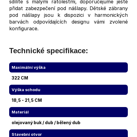
sdílíte s malými ratolestmi, doporučejume ještě
přidat zabezpečení pod nášlapy. Dětské zábrany
pod nášlapy jsou k dispozici v harmonických
barvách odpovídajících designu vámi zvolené
konfigurace.
Technické specifikace:
Maximální výška
322 CM
Výška schodu
18,5 - 21,5 CM
Materiál
olejovaný buk / dub / bělený dub
Stavební otvor