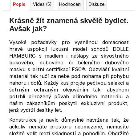
Popis
Videa (5)
Hodnocení
Diskuze
Krásně žít znamená skvělě bydlet.
Avšak jak?
Vysoké požadavky pro vysněnou domácnost
hravě uspokojí luxusní model schodů DOLLE
HAMBURG s madlem i nášlapy ze skvostného
bukového, dubového či běleného dubového
masivu s elitní certifikací FSC®. Obzvlášť kvalitní
materiál tak ručí za nebe pod nohama při pohybu
nahoru i dolů. Každý kus projde pečlivou selekcí a
šetrným ochraným olejováním tak, abychom
potrhli přirozený půvab přírodního materiálu a
našim zákazníkům poskytli exkluzivní produkt,
jenž vydrží desítky let.
Konstrukce je navíc důmyslně navržena tak, že
ačkoliv nemáte prostoru neomezeně, nemusíte
složitě volit mezi skladností a pohodlím. Obdržítě