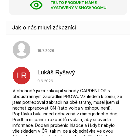
TENTO PRODUKT MÁME
VYSTAVENÝ V SHOWROOMU
Hodnocení obchodu je 5 z 5 hvězdiček.
16.7.2026
Lukáš Ryšavý
LR
Hodnocení obchodu je 5 z 5 hvězdiček.
9.6.2026
V obchodě jsem zakoupil schody GARDENTOP s
oboustranným zábradlím PROVA. Vzhledem k tomu, že
jsem potřeboval zábradlí na obě strany, musel jsem si
nechat zpracovat CN (tato volba v eshopu není).
Poptávka byla ihned odbavená v rámci jednoho dne.
Předtím mi paní z rozpočtů i volala, aby si ověřila
informace. Dodání proběhlo hladce a i když nebylo
vše skladem v ČR, tak mi celá objednávka ve dvou