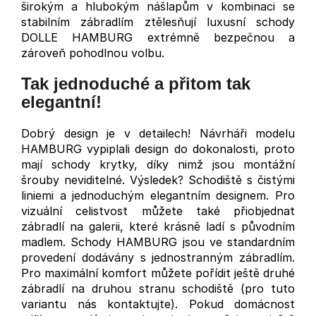
širokým a hlubokým nášlapům v kombinaci se
stabilním zábradlím ztělesňují luxusní schody
DOLLE HAMBURG extrémně bezpečnou a
zároveň pohodlnou volbu.
Tak jednoduché a přitom tak
elegantní!
Dobrý design je v detailech! Návrháři modelu
HAMBURG vypiplali design do dokonalosti, proto
mají schody krytky, díky nimž jsou montážní
šrouby neviditelné. Výsledek? Schodiště s čistými
liniemi a jednoduchým elegantním designem. Pro
vizuální celistvost můžete také přiobjednat
zábradlí na galerii, které krásně ladí s původním
madlem. Schody HAMBURG jsou ve standardním
provedení dodávány s jednostranným zábradlím.
Pro maximální komfort můžete pořídit ještě druhé
zábradlí na druhou stranu schodiště (pro tuto
variantu nás kontaktujte). Pokud domácnost