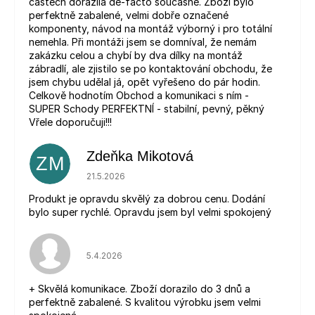
částech dorazila de-facto současně. Zboží bylo
perfektně zabalené, velmi dobře označené
komponenty, návod na montáž výborný i pro totální
nemehla. Při montáži jsem se domníval, že nemám
zakázku celou a chybí by dva dílky na montáž
zábradlí, ale zjistilo se po kontaktování obchodu, že
jsem chybu udělal já, opět vyřešeno do pár hodin.
Celkově hodnotím Obchod a komunikaci s ním -
SUPER Schody PERFEKTNÍ - stabilní, pevný, pěkný
Vřele doporučuji!!!
Zdeňka Mikotová
ZM
Hodnocení obchodu je 5 z 5 hvězdiček.
21.5.2026
Produkt je opravdu skvělý za dobrou cenu. Dodání
bylo super rychlé. Opravdu jsem byl velmi spokojený
Hodnocení obchodu je 5 z 5 hvězdiček.
5.4.2026
+ Skvělá komunikace. Zboží dorazilo do 3 dnů a
perfektně zabalené. S kvalitou výrobku jsem velmi