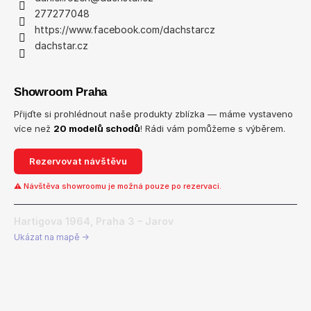
277277048
https://www.facebook.com/dachstarcz
dachstar.cz
Showroom Praha
Přijďte si prohlédnout naše produkty zblízka — máme vystaveno
více než
20 modelů schodů
! Rádi vám pomůžeme s výběrem.
Rezervovat návštěvu
⚠ Návštěva showroomu je možná pouze po rezervaci.
Hartigova 1964, Praha 3 – Jarov
Ukázat na mapě →