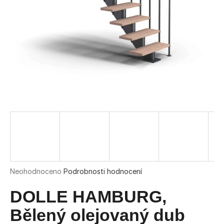
a
j
í
t
?
HLEDAT
D
o
Průměrné
Neohodnoceno
Podrobnosti hodnocení
hodnocení
p
produktu
DOLLE HAMBURG,
o
je
r
0,0
Bělený olejovaný dub
u
z