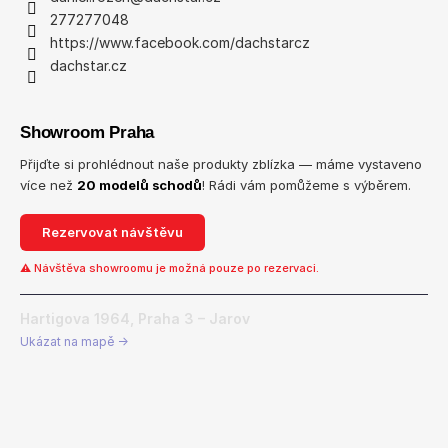
277277048
https://www.facebook.com/dachstarcz
dachstar.cz
Showroom Praha
Přijďte si prohlédnout naše produkty zblízka — máme vystaveno
více než
20 modelů schodů
! Rádi vám pomůžeme s výběrem.
Rezervovat návštěvu
⚠ Návštěva showroomu je možná pouze po rezervaci.
Hartigova 1964, Praha 3 – Jarov
Ukázat na mapě →