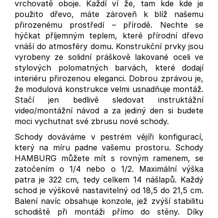
vrchovatě oboje. Každí ví že, tam kde kde je
použito dřevo, máte zároveň k blíž našemu
přirozenému prostředí – přírodě. Nechte se
hýčkat příjemným teplem, které přírodní dřevo
vnáší do atmosféry domu. Konstrukční prvky jsou
vyrobeny ze solidní práškově lakované oceli ve
stylových polomatných barvách, které dodají
interiéru přirozenou eleganci.
Dobrou zprávou je,
že modulová konstrukce velmi usnadňuje montáž.
Stačí jen bedlivě sledovat instruktážní
video/montážní návod a za jediný den si budete
moci vychutnat své zbrusu nové schody.
Schody dováváme v pestrém vějíři konfigurací,
který na míru padne vašemu prostoru. Schody
HAMBURG můžete mít s rovným ramenem, se
zatočením o 1/4 nebo o 1/2. Maximální výška
patra je 322 cm, tedy celkem 14 nášlapů. Každý
schod je výškově nastavitelný od 18,5 do 21,5 cm.
Balení navíc obsahuje konzole, jež zvýší stabilitu
schodiště při montáži přímo do stěny. Díky