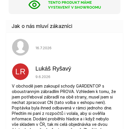
TENTO PRODUKT MÁME
VYSTAVENÝ V SHOWROOMU
Hodnocení obchodu je 5 z 5 hvězdiček.
16.7.2026
Lukáš Ryšavý
LR
Hodnocení obchodu je 5 z 5 hvězdiček.
9.6.2026
V obchodě jsem zakoupil schody GARDENTOP s
oboustranným zábradlím PROVA. Vzhledem k tomu, že
jsem potřeboval zábradlí na obě strany, musel jsem si
nechat zpracovat CN (tato volba v eshopu není).
Poptávka byla ihned odbavená v rámci jednoho dne.
Předtím mi paní z rozpočtů i volala, aby si ověřila
informace. Dodání proběhlo hladce a i když nebylo
vše skladem v ČR, tak mi celá objednávka ve dvou