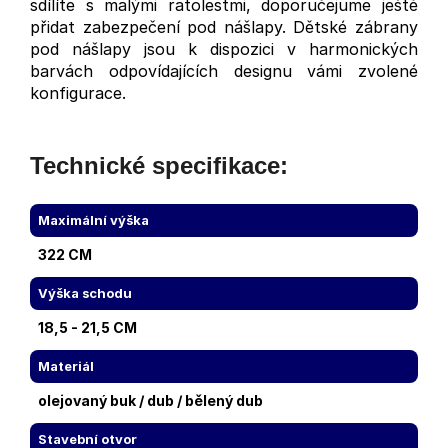
sdílíte s malými ratolestmi, doporučejume ještě
přidat zabezpečení pod nášlapy. Dětské zábrany
pod nášlapy jsou k dispozici v harmonických
barvách odpovídajících designu vámi zvolené
konfigurace.
Technické specifikace:
Maximální výška
322 CM
Výška schodu
18,5 - 21,5 CM
Materiál
olejovaný buk / dub / bělený dub
Stavební otvor