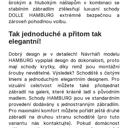
širokým a hlubokým nášlapům v kombinaci se
stabilním zábradlím ztělesňují luxusní schody
DOLLE HAMBURG extrémně bezpečnou a
zároveň pohodlnou volbu.
Tak jednoduché a přitom tak
elegantní!
Dobrý design je v detailech! Návrháři modelu
HAMBURG vypiplali design do dokonalosti, proto
mají schody krytky, díky nimž jsou montážní
šrouby neviditelné. Výsledek? Schodiště s čistými
liniemi a jednoduchým elegantním designem. Pro
vizuální celistvost můžete také přiobjednat
zábradlí na galerii, které krásně ladí s původním
madlem. Schody HAMBURG jsou ve standardním
provedení dodávány s jednostranným zábradlím.
Pro maximální komfort můžete pořídit ještě druhé
zábradlí na druhou stranu schodiště (pro tuto
variantu nás kontaktujte). Pokud domácnost