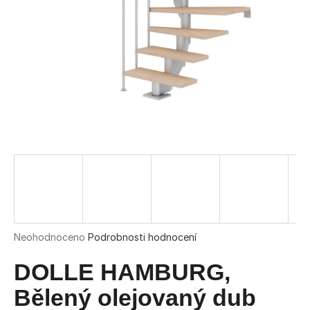
a
j
í
t
?
HLEDAT
D
o
Průměrné
Neohodnoceno
Podrobnosti hodnocení
hodnocení
p
produktu
DOLLE HAMBURG,
o
je
r
0,0
Bělený olejovaný dub
u
z