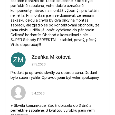
částech dorazila de-facto současně. Zboží bylo
perfektně zabalené, velmi dobře označené
komponenty, návod na montáž výborný i pro totální
nemehla. Při montáži jsem se domníval, že nemám
zakázku celou a chybí by dva dílky na montáž
zábradlí, ale zjistilo se po kontaktování obchodu, že
jsem chybu udělal já, opět vyřešeno do pár hodin.
Celkově hodnotím Obchod a komunikaci s ním -
SUPER Schody PERFEKTNÍ - stabilní, pevný, pěkný
Vřele doporučuji!!!
Zdeňka Mikotová
ZM
Hodnocení obchodu je 5 z 5 hvězdiček.
21.5.2026
Produkt je opravdu skvělý za dobrou cenu. Dodání
bylo super rychlé. Opravdu jsem byl velmi spokojený
Hodnocení obchodu je 5 z 5 hvězdiček.
5.4.2026
+ Skvělá komunikace. Zboží dorazilo do 3 dnů a
perfektně zabalené. S kvalitou výrobku jsem velmi