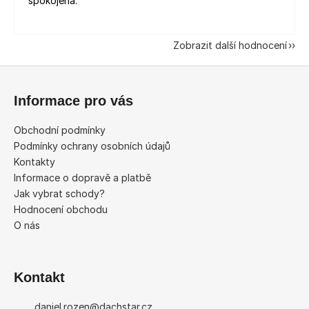
spokojená.
Zobrazit další hodnocení
Z
á
Informace pro vás
p
a
Obchodní podmínky
t
Podmínky ochrany osobních údajů
í
Kontakty
Informace o dopravě a platbě
Jak vybrat schody?
Hodnocení obchodu
O nás
Kontakt
daniel.rozen
@
dachstar.cz