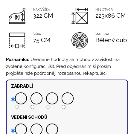
č
5
u
hvězdiček.
MAX VÝŠKA:
MIN OTVOR:
j
322 CM
223x86 CM
e
m
e
ŠÍŘKA:
MATERIÁL:
75 CM
Bělený dub
ANTRACITOVÝ
SLOUPEK
Poznámka:
Uvedené hodnoty se mohou v závislosti na
PRO
3
zvolené konfiguraci lišit. Před objednáním si prosím
(RAL7016)
projděte níže podrobněji rozepsanou rekapitulaci.
-
MONTÁŽ
ZÁBRADLÍ
DO
PODLAHY
1
640
Kč
VEDENÍ SCHODŮ