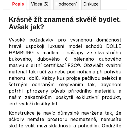
Popis
Videa (5)
Hodnocení
Diskuze
Krásně žít znamená skvělě bydlet.
Avšak jak?
Vysoké požadavky pro vysněnou domácnost
hravě uspokojí luxusní model schodů DOLLE
HAMBURG s madlem i nášlapy ze skvostného
bukového, dubového či běleného dubového
masivu s elitní certifikací FSC®. Obzvlášť kvalitní
materiál tak ručí za nebe pod nohama při pohybu
nahoru i dolů. Každý kus projde pečlivou selekcí a
šetrným ochraným olejováním tak, abychom
potrhli přirozený půvab přírodního materiálu a
našim zákazníkům poskytli exkluzivní produkt,
jenž vydrží desítky let.
Konstrukce je navíc důmyslně navržena tak, že
ačkoliv nemáte prostoru neomezeně, nemusíte
složitě volit mezi skladností a pohodlím. Obdržítě