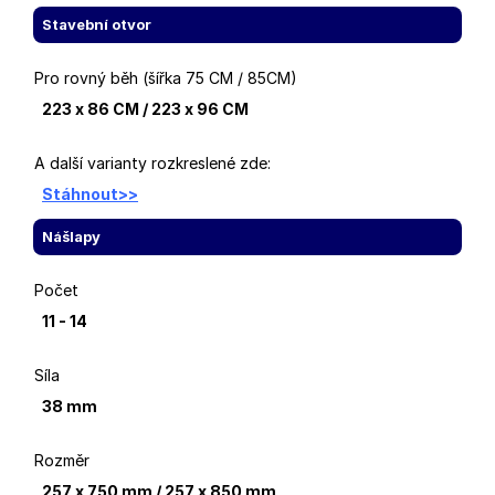
Stavební otvor
Pro rovný běh (šířka 75 CM / 85CM)
223 x 86 CM / 223 x 96 CM
A další varianty rozkreslené zde:
Stáhnout>>
Nášlapy
Počet
11 - 14
Síla
38 mm
Rozměr
257 x 750 mm / 257 x 850 mm