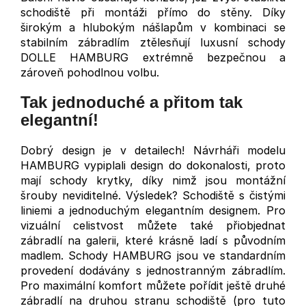
schodiště při montáži přímo do stěny. Díky
širokým a hlubokým nášlapům v kombinaci se
stabilním zábradlím ztělesňují luxusní schody
DOLLE HAMBURG extrémně bezpečnou a
zároveň pohodlnou volbu.
Tak jednoduché a přitom tak
elegantní!
Dobrý design je v detailech! Návrháři modelu
HAMBURG vypiplali design do dokonalosti, proto
mají schody krytky, díky nimž jsou montážní
šrouby neviditelné. Výsledek? Schodiště s čistými
liniemi a jednoduchým elegantním designem. Pro
vizuální celistvost můžete také přiobjednat
zábradlí na galerii, které krásně ladí s původním
madlem. Schody HAMBURG jsou ve standardním
provedení dodávány s jednostranným zábradlím.
Pro maximální komfort můžete pořídit ještě druhé
zábradlí na druhou stranu schodiště (pro tuto