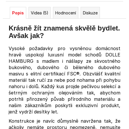
Popis
Videa (5)
Hodnocení
Diskuze
Krásně žít znamená skvělě bydlet.
Avšak jak?
Vysoké požadavky pro vysněnou domácnost
hravě uspokojí luxusní model schodů DOLLE
HAMBURG s madlem i nášlapy ze skvostného
bukového, dubového či běleného dubového
masivu s elitní certifikací FSC®. Obzvlášť kvalitní
materiál tak ručí za nebe pod nohama při pohybu
nahoru i dolů. Každý kus projde pečlivou selekcí a
šetrným ochraným olejováním tak, abychom
potrhli přirozený půvab přírodního materiálu a
našim zákazníkům poskytli exkluzivní produkt,
jenž vydrží desítky let.
Konstrukce je navíc důmyslně navržena tak, že
ačkoliv nemáte prostoru neomezeně, nemusíte