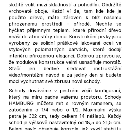
složitě volit mezi skladností a pohodlím. Obdržítě
vrchovatě oboje. Každí ví že, tam kde kde je
použito dřevo, máte zároveň k blíž našemu
přirozenému prostředí – přírodě. Nechte se
hýčkat příjemným teplem, které přírodní dřevo
vnáší do atmosféry domu. Konstrukční prvky jsou
vyrobeny ze solidní práškově lakované oceli ve
stylových polomatných barvách, které dodají
interiéru přirozenou eleganci.
Dobrou zprávou je,
že modulová konstrukce velmi usnadňuje montáž.
Stačí jen bedlivě sledovat instruktážní
video/montážní návod a za jediný den si budete
moci vychutnat své zbrusu nové schody.
Schody dováváme v pestrém vějíři konfigurací,
který na míru padne vašemu prostoru. Schody
HAMBURG můžete mít s rovným ramenem, se
zatočením o 1/4 nebo o 1/2. Maximální výška
patra je 322 cm, tedy celkem 14 nášlapů. Každý
schod je výškově nastavitelný od 18,5 do 21,5 cm.
Balení navíc obsahuje konzole, jež zvýší stabilitu