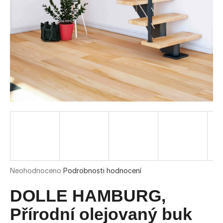
a
j
í
t
?
HLEDAT
D
o
Průměrné
Neohodnoceno
Podrobnosti hodnocení
hodnocení
p
produktu
DOLLE HAMBURG,
o
je
r
0,0
Přírodní olejovaný buk
u
z