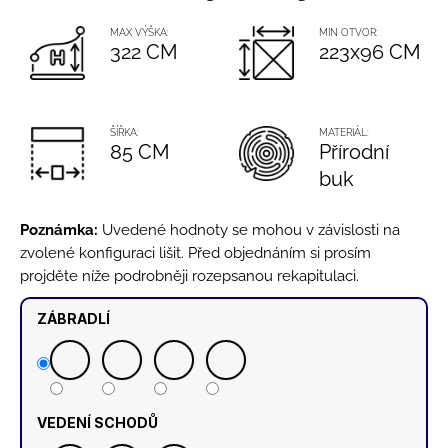
č
5
u
hvězdiček.
MAX VÝŠKA:
MIN OTVOR:
j
322 CM
223x96 CM
e
m
e
ŠÍŘKA:
MATERIÁL:
85 CM
Přírodní
ANTRACITOVÝ
buk
SLOUPEK
PRO
3
Poznámka:
Uvedené hodnoty se mohou v závislosti na
(RAL7016)
zvolené konfiguraci lišit. Před objednáním si prosím
-
MONTÁŽ
projděte níže podrobněji rozepsanou rekapitulaci.
DO
PODLAHY
ZÁBRADLÍ
1
640
Kč
VEDENÍ SCHODŮ