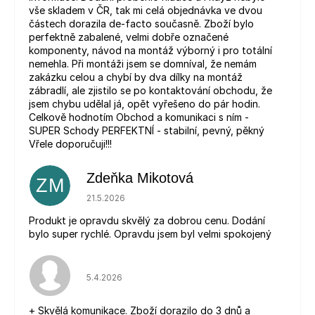
vše skladem v ČR, tak mi celá objednávka ve dvou
částech dorazila de-facto současně. Zboží bylo
perfektně zabalené, velmi dobře označené
komponenty, návod na montáž výborný i pro totální
nemehla. Při montáži jsem se domníval, že nemám
zakázku celou a chybí by dva dílky na montáž
zábradlí, ale zjistilo se po kontaktování obchodu, že
jsem chybu udělal já, opět vyřešeno do pár hodin.
Celkově hodnotím Obchod a komunikaci s ním -
SUPER Schody PERFEKTNÍ - stabilní, pevný, pěkný
Vřele doporučuji!!!
Zdeňka Mikotová
ZM
Hodnocení obchodu je 5 z 5 hvězdiček.
21.5.2026
Produkt je opravdu skvělý za dobrou cenu. Dodání
bylo super rychlé. Opravdu jsem byl velmi spokojený
Hodnocení obchodu je 5 z 5 hvězdiček.
5.4.2026
+ Skvělá komunikace. Zboží dorazilo do 3 dnů a