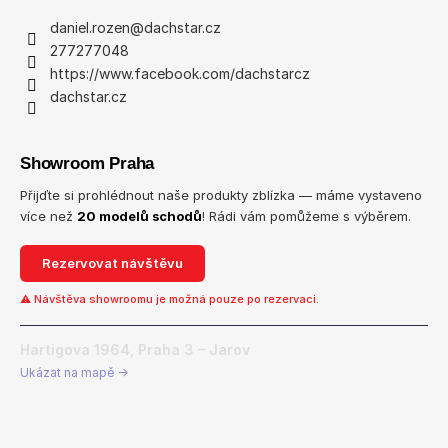
daniel.rozen
@
dachstar.cz
277277048
https://www.facebook.com/dachstarcz
dachstar.cz
Showroom Praha
Přijďte si prohlédnout naše produkty zblízka — máme vystaveno
více než
20 modelů schodů
! Rádi vám pomůžeme s výběrem.
Rezervovat návštěvu
⚠ Návštěva showroomu je možná pouze po rezervaci.
Hartigova 1964, Praha 3 – Jarov
Ukázat na mapě →