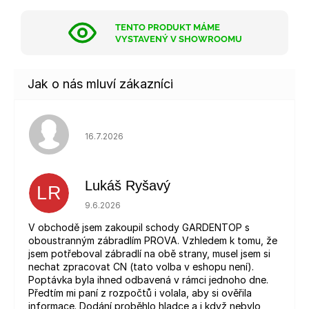
TENTO PRODUKT MÁME
VYSTAVENÝ V SHOWROOMU
Hodnocení obchodu je 5 z 5 hvězdiček.
16.7.2026
Lukáš Ryšavý
LR
Hodnocení obchodu je 5 z 5 hvězdiček.
9.6.2026
V obchodě jsem zakoupil schody GARDENTOP s
oboustranným zábradlím PROVA. Vzhledem k tomu, že
jsem potřeboval zábradlí na obě strany, musel jsem si
nechat zpracovat CN (tato volba v eshopu není).
Poptávka byla ihned odbavená v rámci jednoho dne.
Předtím mi paní z rozpočtů i volala, aby si ověřila
informace. Dodání proběhlo hladce a i když nebylo