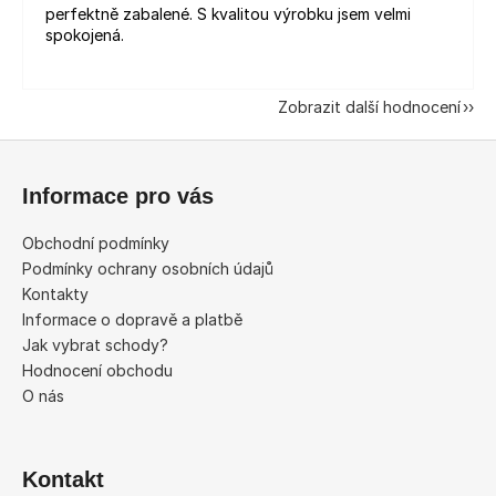
perfektně zabalené. S kvalitou výrobku jsem velmi
spokojená.
Zobrazit další hodnocení
Z
á
Informace pro vás
p
a
Obchodní podmínky
t
Podmínky ochrany osobních údajů
í
Kontakty
Informace o dopravě a platbě
Jak vybrat schody?
Hodnocení obchodu
O nás
Kontakt