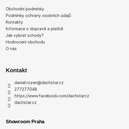
p
a
a
Obchodní podmínky
c
t
Podmínky ochrany osobních údajů
í
í
Kontakty
p
Informace o dopravě a platbě
r
Jak vybrat schody?
v
Hodnocení obchodu
k
O nás
y
v
ý
p
Kontakt
i
s
daniel.rozen
@
dachstar.cz
u
277277048
https://www.facebook.com/dachstarcz
dachstar.cz
Showroom Praha