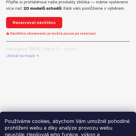
Přijďte si prohlédnout naše produkty zblízka — máme vystaveno
více než
20 modelů schodů
! Rádi vám pomůžeme s výběrem.
Rezervovat návštěvu
⚠ Návštěva showroomu je možná pouze po rezervaci.
Hartigova 1964, Praha 3 – Jarov
Ukázat na mapě →
Používáme cookies, abychom Vám umožnili pohodlné
prohlížení webu a díky analýze provozu webu
neustále zlepšovali jeho funkce, výkon a