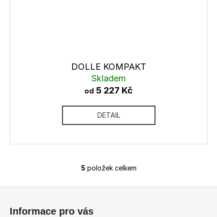
DOLLE KOMPAKT
Skladem
5 227 Kč
od
DETAIL
5
položek celkem
O
v
Z
l
á
á
Informace pro vás
d