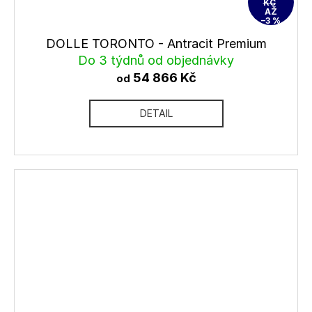
KČ
AŽ
–3 %
DOLLE TORONTO - Antracit Premium
Do 3 týdnů od objednávky
54 866 Kč
od
DETAIL