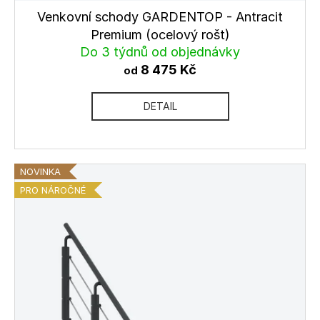
č
Venkovní schody GARDENTOP - Antracit
u
j
Premium (ocelový rošt)
e
Do 3 týdnů od objednávky
m
8 475 Kč
od
e
DETAIL
ANTRACITOVÝ
SLOUPEK
PRO
3
(RAL7016)
NOVINKA
-
PRO NÁROČNÉ
MONTÁŽ
DO
STĚNY
1
786
Kč