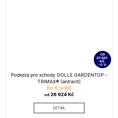
OD
27 021
KČ
–0 %
Podesta pro schody DOLLE GARDENTOP -
TRIMAX® (antracit)
Do 6 týdnů
26 924 Kč
od
DETAIL