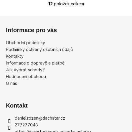
12
položek celkem
O
v
Z
l
á
á
Informace pro vás
d
p
a
a
Obchodní podmínky
c
t
Podmínky ochrany osobních údajů
í
í
Kontakty
p
Informace o dopravě a platbě
r
Jak vybrat schody?
v
Hodnocení obchodu
k
O nás
y
v
ý
p
Kontakt
i
s
daniel.rozen
@
dachstar.cz
u
277277048
https://www.facebook.com/dachstarcz