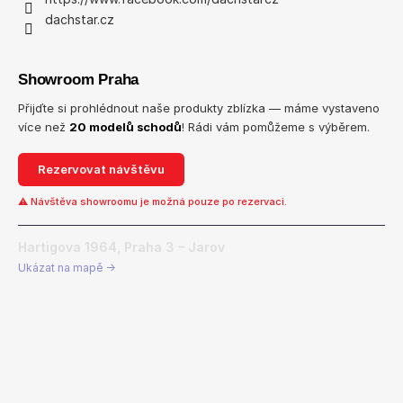
dachstar.cz
Showroom Praha
Přijďte si prohlédnout naše produkty zblízka — máme vystaveno
více než
20 modelů schodů
! Rádi vám pomůžeme s výběrem.
Rezervovat návštěvu
⚠ Návštěva showroomu je možná pouze po rezervaci.
Hartigova 1964, Praha 3 – Jarov
Ukázat na mapě →