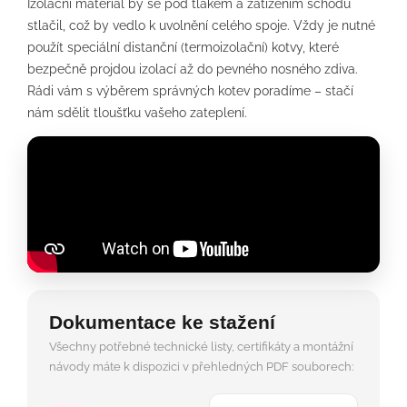
Izolační materiál by se pod tlakem a zatížením schodů
stlačil, což by vedlo k uvolnění celého spoje. Vždy je nutné
použít speciální distanční (termoizolační) kotvy, které
bezpečně projdou izolací až do pevného nosného zdiva.
Rádi vám s výběrem správných kotev poradíme – stačí
nám sdělit tloušťku vašeho zateplení.
Dokumentace ke stažení
Všechny potřebné technické listy, certifikáty a montážní
návody máte k dispozici v přehledných PDF souborech: