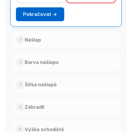
Pokračovat →
Nášlap
2
Barva nášlapu
3
Šířka nášlapů
4
Zábradlí
5
Výška schodiště
6