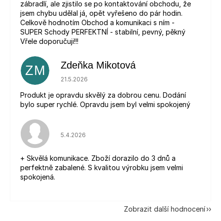
zábradlí, ale zjistilo se po kontaktování obchodu, že
jsem chybu udělal já, opět vyřešeno do pár hodin.
Celkově hodnotím Obchod a komunikaci s ním -
SUPER Schody PERFEKTNÍ - stabilní, pevný, pěkný
Vřele doporučuji!!!
Zdeňka Mikotová
ZM
Hodnocení obchodu je 5 z 5 hvězdiček.
21.5.2026
Produkt je opravdu skvělý za dobrou cenu. Dodání
bylo super rychlé. Opravdu jsem byl velmi spokojený
Hodnocení obchodu je 5 z 5 hvězdiček.
5.4.2026
+ Skvělá komunikace. Zboží dorazilo do 3 dnů a
perfektně zabalené. S kvalitou výrobku jsem velmi
spokojená.
Zobrazit další hodnocení