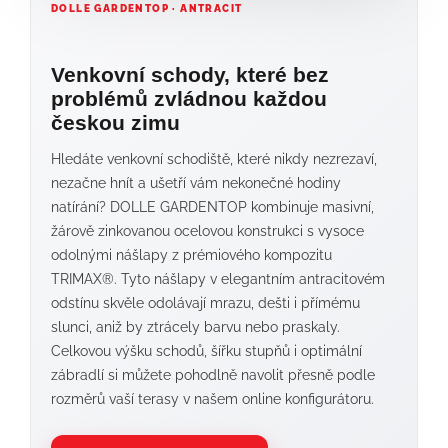
DOLLE GARDENTOP · ANTRACIT
Venkovní schody, které bez
problémů zvládnou každou
českou zimu
Hledáte venkovní schodiště, které nikdy nezrezaví,
nezačne hnít a ušetří vám nekonečné hodiny
natírání? DOLLE GARDENTOP kombinuje masivní,
žárově zinkovanou ocelovou konstrukci s vysoce
odolnými nášlapy z prémiového kompozitu
TRIMAX®. Tyto nášlapy v elegantním antracitovém
odstínu skvěle odolávají mrazu, dešti i přímému
slunci, aniž by ztrácely barvu nebo praskaly.
Celkovou výšku schodů, šířku stupňů i optimální
zábradlí si můžete pohodlně navolit přesně podle
rozměrů vaší terasy v našem online konfigurátoru.