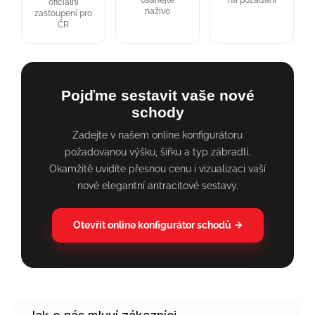
osahejte
na požádání
oficiální
naživo
zastoupení pro
ČR
Pojďme sestavit vaše nové
schody
Zadejte v našem online konfigurátoru
požadovanou výšku, šířku a typ zábradlí.
Okamžitě uvidíte přesnou cenu i vizualizaci vaší
nové elegantní antracitové sestavy.
Otevřít online konfigurátor schodů →