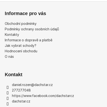
Z
á
Informace pro vás
p
a
Obchodní podmínky
t
Podmínky ochrany osobních údajů
í
Kontakty
Informace o dopravě a platbě
Jak vybrat schody?
Hodnocení obchodu
O nás
Kontakt
daniel.rozen
@
dachstar.cz
277277048
https://www.facebook.com/dachstarcz
dachstar.cz