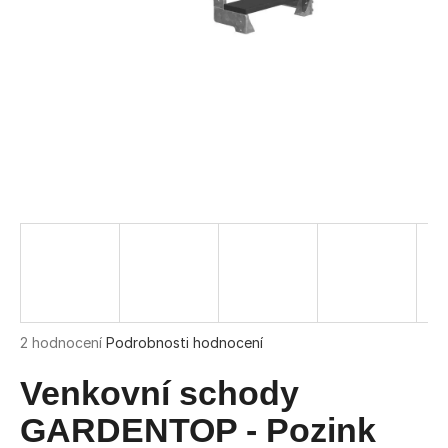
a
j
í
t
?
HLEDAT
D
o
Průměrné
2 hodnocení
Podrobnosti hodnocení
hodnocení
p
produktu
Venkovní schody
o
je
r
5,0
GARDENTOP - Pozink
u
z