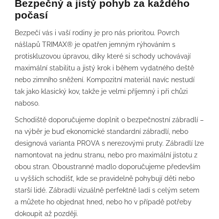
Bezpečný a jistý pohyb za každého
počasí
Bezpečí vás i vaší rodiny je pro nás prioritou. Povrch
nášlapů TRIMAX® je opatřen jemným rýhováním s
protiskluzovou úpravou, díky které si schody uchovávají
maximální stabilitu a jistý krok i během vydatného deště
nebo zimního sněžení. Kompozitní materiál navíc nestudí
tak jako klasický kov, takže je velmi příjemný i při chůzi
naboso.
Schodiště doporučujeme doplnit o bezpečnostní zábradlí –
na výběr je buď ekonomické standardní zábradlí, nebo
designová varianta PROVA s nerezovými pruty. Zábradlí lze
namontovat na jednu stranu, nebo pro maximální jistotu z
obou stran. Oboustranné madlo doporučujeme především
u vyšších schodišť, kde se pravidelně pohybují děti nebo
starší lidé. Zábradlí vizuálně perfektně ladí s celým setem
a můžete ho objednat hned, nebo ho v případě potřeby
dokoupit až později.