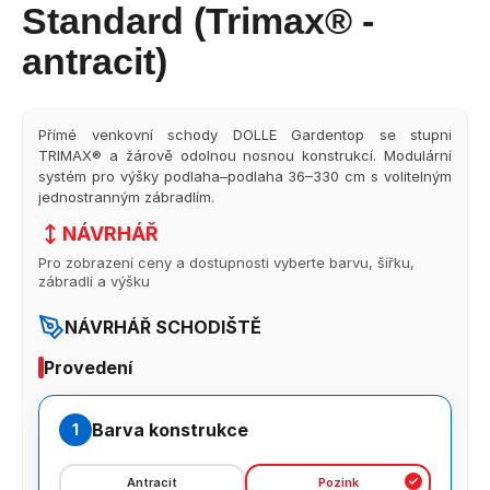
č
5
Standard (Trimax® -
u
hvězdiček.
antracit)
j
e
m
e
Přímé venkovní schody DOLLE Gardentop se stupni
TRIMAX® a žárově odolnou nosnou konstrukcí. Modulární
systém pro výšky podlaha–podlaha 36–330 cm s volitelným
KOTVY
jednostranným zábradlím.
PRO
VYSOKÉ
NÁVRHÁŘ
ZATÍŽENÍ
DO
Pro zobrazení ceny a dostupnosti vyberte barvu, šířku,
BETONU
zábradlí a výšku
PRO
3
NÁVRHÁŘ SCHODIŠTĚ
(ANRTACITOVÁ
KRYTKA)
Provedení
-
4KS
285
Barva konstrukce
1
Kč
Antracit
Pozink