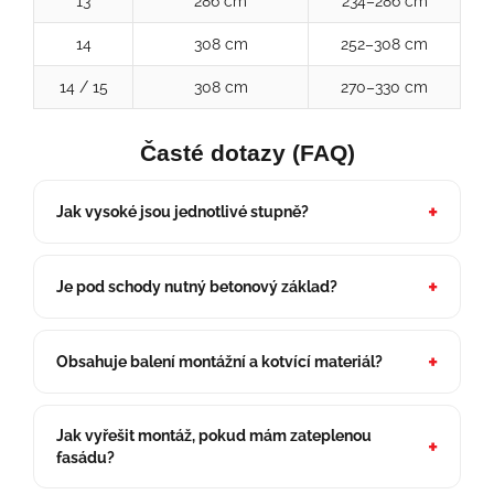
13
286 cm
234–286 cm
14
308 cm
252–308 cm
14 / 15
308 cm
270–330 cm
Časté dotazy (FAQ)
Jak vysoké jsou jednotlivé stupně?
Je pod schody nutný betonový základ?
Obsahuje balení montážní a kotvící materiál?
Jak vyřešit montáž, pokud mám zateplenou
fasádu?