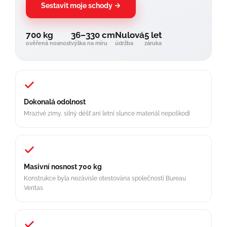
Sestavit moje schody →
700 kg
36–330 cm
Nulová
5 let
ověřená nosnost
výška na míru
údržba
záruka
Dokonalá odolnost
Mrazivé zimy, silný déšť ani letní slunce materiál nepoškodí
Masivní nosnost 700 kg
Konstrukce byla nezávisle otestována společností Bureau
Veritas