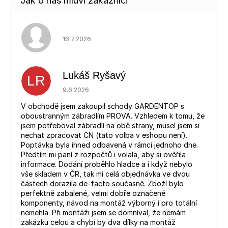
Hodnocení obchodu je 5 z 5 hvězdiček.
16.7.2026
Lukáš Ryšavý
LR
Hodnocení obchodu je 5 z 5 hvězdiček.
9.6.2026
V obchodě jsem zakoupil schody GARDENTOP s
oboustranným zábradlím PROVA. Vzhledem k tomu, že
jsem potřeboval zábradlí na obě strany, musel jsem si
nechat zpracovat CN (tato volba v eshopu není).
Poptávka byla ihned odbavená v rámci jednoho dne.
Předtím mi paní z rozpočtů i volala, aby si ověřila
informace. Dodání proběhlo hladce a i když nebylo
vše skladem v ČR, tak mi celá objednávka ve dvou
částech dorazila de-facto současně. Zboží bylo
perfektně zabalené, velmi dobře označené
komponenty, návod na montáž výborný i pro totální
nemehla. Při montáži jsem se domníval, že nemám
zakázku celou a chybí by dva dílky na montáž