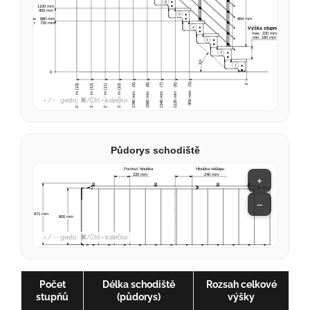
+ / − · gesto · ⌘/Ctrl + kolečko
Půdorys schodiště
+
−
+ / − · gesto · ⌘/Ctrl + kolečko
Počet
Délka schodiště
Rozsah celkové
stupňů
(půdorys)
výšky