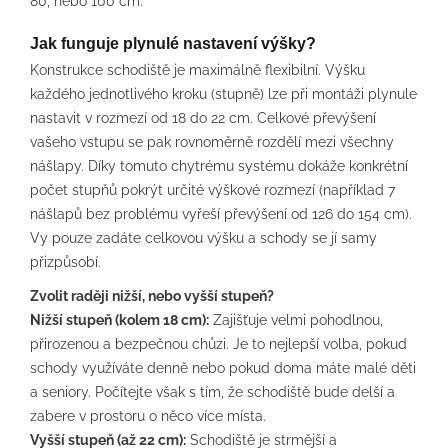
80, nebo 100 cm.
Jak funguje plynulé nastavení výšky?
Konstrukce schodiště je maximálně flexibilní. Výšku
každého jednotlivého kroku (stupně) lze při montáži plynule
nastavit v rozmezí od 18 do 22 cm. Celkové převýšení
vašeho vstupu se pak rovnoměrně rozdělí mezi všechny
nášlapy. Díky tomuto chytrému systému dokáže konkrétní
počet stupňů pokrýt určité výškové rozmezí (například 7
nášlapů bez problému vyřeší převýšení od 126 do 154 cm).
Vy pouze zadáte celkovou výšku a schody se jí samy
přizpůsobí.
Zvolit raději nižší, nebo vyšší stupeň?
Nižší stupeň (kolem 18 cm):
Zajišťuje velmi pohodlnou,
přirozenou a bezpečnou chůzi. Je to nejlepší volba, pokud
schody využíváte denně nebo pokud doma máte malé děti
a seniory. Počítejte však s tím, že schodiště bude delší a
zabere v prostoru o něco více místa.
Vyšší stupeň (až 22 cm):
Schodiště je strmější a