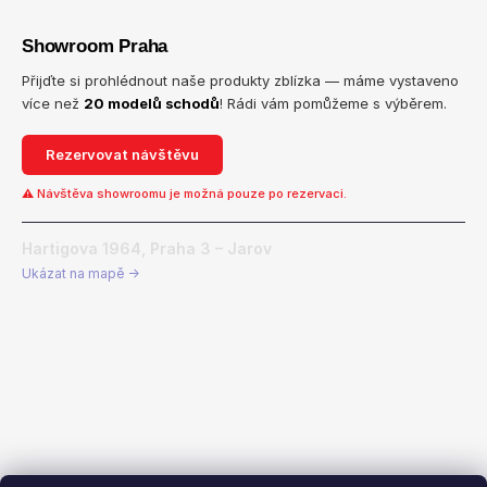
Showroom Praha
Přijďte si prohlédnout naše produkty zblízka — máme vystaveno
více než
20 modelů schodů
! Rádi vám pomůžeme s výběrem.
Rezervovat návštěvu
⚠ Návštěva showroomu je možná pouze po rezervaci.
Hartigova 1964, Praha 3 – Jarov
Ukázat na mapě →