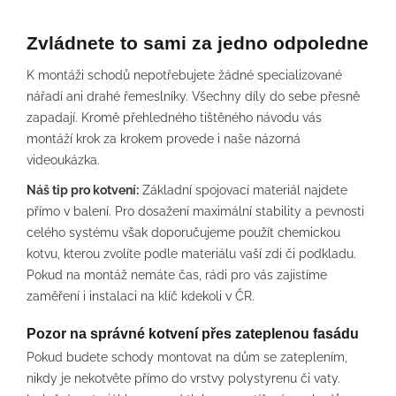
Zvládnete to sami za jedno odpoledne
K montáži schodů nepotřebujete žádné specializované
nářadí ani drahé řemeslníky. Všechny díly do sebe přesně
zapadají. Kromě přehledného tištěného návodu vás
montáží krok za krokem provede i naše názorná
videoukázka.
Náš tip pro kotvení:
Základní spojovací materiál najdete
přímo v balení. Pro dosažení maximální stability a pevnosti
celého systému však doporučujeme použít chemickou
kotvu, kterou zvolíte podle materiálu vaší zdi či podkladu.
Pokud na montáž nemáte čas, rádi pro vás zajistíme
zaměření i instalaci na klíč kdekoli v ČR.
Pozor na správné kotvení přes zateplenou fasádu
Pokud budete schody montovat na dům se zateplením,
nikdy je nekotvěte přímo do vrstvy polystyrenu či vaty.