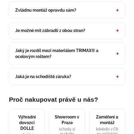
Zvládnu montáž opravdu sám?
Je možné mít zábradlí z obou stran?
Jaký je rozdíl mezi materiálem TRIMAX® a
ocelovým roštem?
Jaká je na schodiště záruka?
Proč nakupovat právě u nás?
Výhradní
Showroom v
Zaměření a
dovozci
Praze
montáž
DOLLE
schody si
kdekoliv v ČR