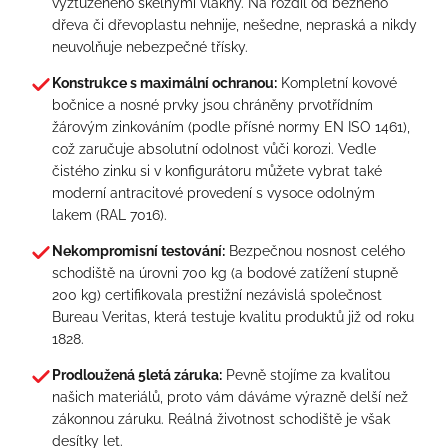
vyztuženého skelnými vlákny. Na rozdíl od běžného
dřeva či dřevoplastu nehnije, nešedne, nepraská a nikdy
neuvolňuje nebezpečné třísky.
Konstrukce s maximální ochranou:
Kompletní kovové
bočnice a nosné prvky jsou chráněny prvotřídním
žárovým zinkováním (podle přísné normy EN ISO 1461),
což zaručuje absolutní odolnost vůči korozi. Vedle
čistého zinku si v konfigurátoru můžete vybrat také
moderní antracitové provedení s vysoce odolným
lakem (RAL 7016).
Nekompromisní testování:
Bezpečnou nosnost celého
schodiště na úrovni 700 kg (a bodové zatížení stupně
200 kg) certifikovala prestižní nezávislá společnost
Bureau Veritas, která testuje kvalitu produktů již od roku
1828.
Prodloužená 5letá záruka:
Pevně stojíme za kvalitou
našich materiálů, proto vám dáváme výrazně delší než
zákonnou záruku. Reálná životnost schodiště je však
desítky let.