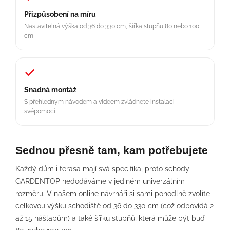
Přizpůsobení na míru
Nastavitelná výška od 36 do 330 cm, šířka stupňů 80 nebo 100
cm
Snadná montáž
S přehledným návodem a videem zvládnete instalaci
svépomocí
Sednou přesně tam, kam potřebujete
Každý dům i terasa mají svá specifika, proto schody
GARDENTOP nedodáváme v jediném univerzálním
rozměru. V našem online návrháři si sami pohodlně zvolíte
celkovou výšku schodiště od 36 do 330 cm (což odpovídá 2
až 15 nášlapům) a také šířku stupňů, která může být buď