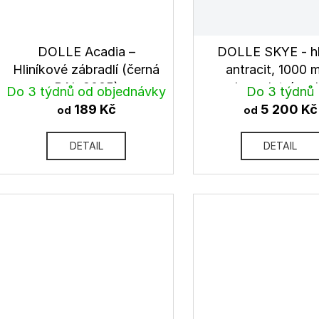
DOLLE Acadia –
DOLLE SKYE - hli
Hliníkové zábradlí (černá
antracit, 1000 
RAL 9005)
kompletní sa
Do 3 týdnů od objednávky
Do 3 týdnů
189 Kč
5 200 Kč
od
od
DETAIL
DETAIL