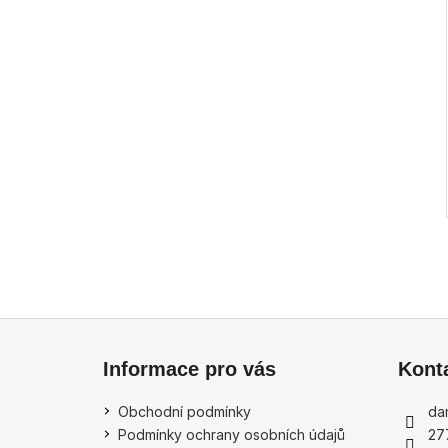
Z
á
Informace pro vás
Kont
p
a
Obchodní podmínky
dan
t
Podmínky ochrany osobních údajů
27