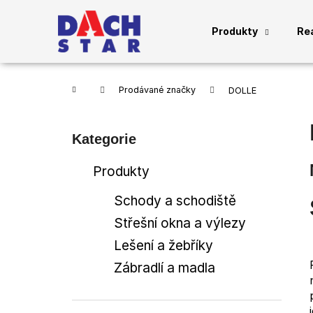
K
Přejít
na
o
Produkty
Re
obsah
Zpět
Zpět
š
do
do
í
obchodu
obchodu
k
Domů
Prodávané značky
DOLLE
P
o
Přeskočit
Kategorie
s
kategorie
t
Produkty
r
a
Schody a schodiště
n
Střešní okna a výlezy
n
Lešení a žebříky
í
Zábradlí a madla
p
a
VENKOVNÍ SCHODY GARDENTOP -
n