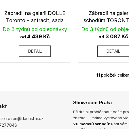
Zábradlí na galerii DOLLE
Zábradlí na galer
Toronto – antracit, sada
schodům TORONTO
1m
Do 3 týdnů od objednávky
Do 3 týdnů od obj
4 439 Kč
3 087 Kč
od
od
DETAIL
DETAIL
11
položek celke
O
v
l
á
Showroom Praha
d
akt
a
Přijďte si prohlédnout naše pr
c
zblízka — máme vystaveno víc
iel.rozen
@
dachstar.cz
í
20 modelů schodů
! Rádi vám
7277048
p