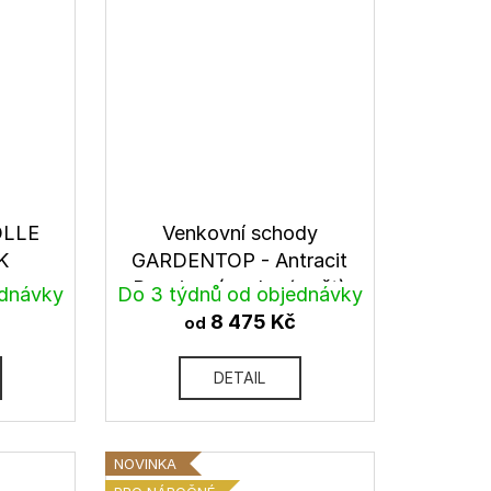
OLLE
Venkovní schody
K
GARDENTOP - Antracit
Premium (ocelový rošt)
ednávky
Do 3 týdnů od objednávky
8 475 Kč
od
DETAIL
NOVINKA