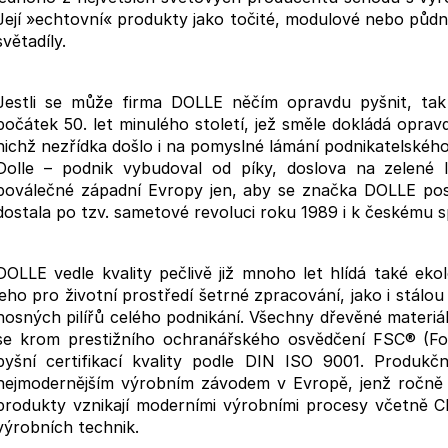
(RAL7016) - MONTÁŽ DO PODLAHY
(RAL7016) - 2
Její »echtovní« produkty jako točité, modulové nebo půdn
HLINÍK
1 640 Kč
světadíly.
1 233 Kč
Jestli se může firma DOLLE něčím opravdu pyšnit, tak j
počátek 50. let minulého století, jež směle dokládá opra
nichž nezřídka došlo i na pomyslné lámání podnikatelského
Dolle – podnik vybudoval od píky, doslova na zelené l
poválečné západní Evropy jen, aby se značka DOLLE po
dostala po tzv. sametové revoluci roku 1989 i k českému sp
DOLLE vedle kvality pečlivě již mnoho let hlídá také ek
jeho pro životní prostředí šetrné zpracování, jako i stálo
nosných pilířů celého podnikání. Všechny dřevěné materiá
se krom prestižního ochranářského osvědčení FSC® (For
pyšní certifikací kvality podle DIN ISO 9001. Produkč
nejmodernějším výrobním závodem v Evropě, jenž ročně
produkty vznikají moderními výrobními procesy včetně 
výrobních technik.