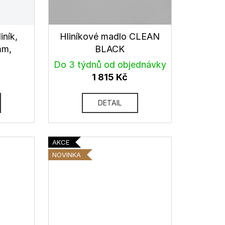
ník,
Hliníkové madlo CLEAN
mm,
BLACK
da
Do 3 týdnů od objednávky
1 815 Kč
DETAIL
AKCE
NOVINKA