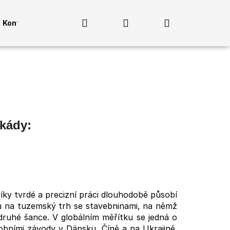
Hledat
Přihlášení
Nákupní
Kontakty
košík
ekády:
y tvrdé a precizní práci dlouhodobě působí
dů na tuzemský trh se stavebninami, na němž
druhé šance. V globálním měřítku se jedná o
MADLO PRO 3
bními závody v Dánsku, Číně a na Ukrajině.