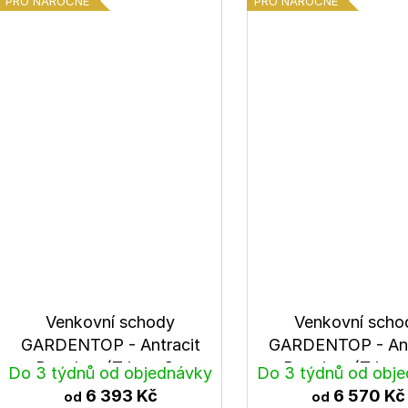
PRO NÁROČNÉ
PRO NÁROČNÉ
Venkovní schody
Venkovní scho
GARDENTOP - Antracit
GARDENTOP - Ant
Premium (Trimax® -
Premium (Trima
Do 3 týdnů od objednávky
Do 3 týdnů od obj
Antracit)
Šedá)
6 393 Kč
6 570 Kč
od
od