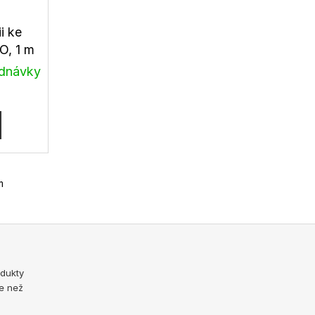
ii ke
, 1 m
ednávky
m
odukty
e než