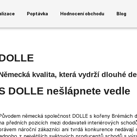
alizace
Poptávka
Hodnocení obchodu
Blog
Co potřebujete najít?
DOLLE
HLEDAT
Německá kvalita, která vydrží dlouhé d
Doporučujeme
S DOLLE nešlápnete vedle
Původem německá společnost DOLLE s kořeny Brémách dík
na předních pozicích mezi dodavateli interiérových scho
právem nároční zákazníci ani tvrdá konkurence nedávají 
ANTRACITOVÝ SLOUPEK PRO 3
ANTRACITOVÉ 
jednoho z největších světových producentů schodů s výro