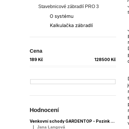
POZINK STANDARD (OCELOVÝ ROŠT)
e
Stavebnicové zábradlí PRO 3
5 950 Kč
l
O systému
Kalkulačka zábradlí
Cena
189
Kč
128500
Kč
Hodnocení
Venkovní schody GARDENTOP - Pozink Standard (Trimax® - tmavě hnědá)
Jana Langová
|