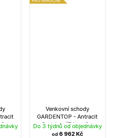
PRO NÁROČNÉ
dy
Venkovní schody
racit
GARDENTOP - Antracit
x® -
Premium (Trimax® -
ednávky
Do 3 týdnů od objednávky
Tmavě hnědá)
6 962 Kč
od