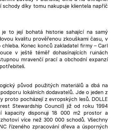
M, PRŮMĚR 40MM,
í schody díky tomu nakupuje klientela napříč
e to její bohatá historie sahající na samý
vdovou kvalitu prověřenou zkouškami času, v
 chleba. Konec konců zakladatel firmy – Carl
ouce v ještě téměř dohasínajících ruinách
stupnou mravenčí prací a obchodní expanzí
otřebiteli.
ologický původ použitých materiálů a dbá na
u podporu lokálních dodavatelů. Jde o jeden z
ly proto pocházejí z evropských lesů. DOLLE
est Stewardship Council) již od roku 1994
ní kapacity disponuji 18 000 m2 prostor a
 zhotoví více než 300 000 schodů. Všechny
CNC řízeného zpracování dřeva a úsporných