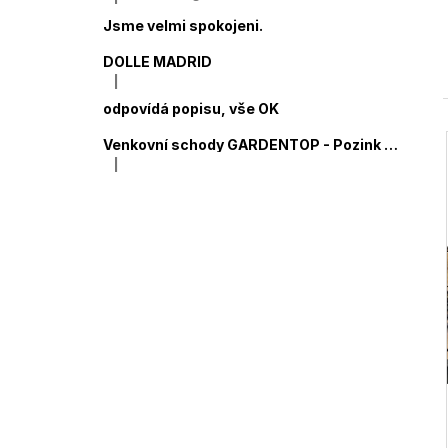
Hodnocení produktu je 5 z 5 hvězdiček.
Jsme velmi spokojeni.
DOLLE MADRID
|
Hodnocení produktu je 5 z 5 hvězdiček.
odpovídá popisu, vše OK
Venkovní schody GARDENTOP - Pozink Standard (ocelový rošt)
|
Hodnocení produktu je 5 z 5 hvězdiček.