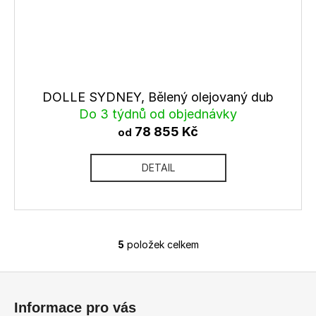
DOLLE SYDNEY, Bělený olejovaný dub
Do 3 týdnů od objednávky
78 855 Kč
od
DETAIL
5
položek celkem
O
v
Z
l
á
á
Informace pro vás
d