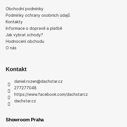
p
a
a
Obchodní podmínky
c
t
Podmínky ochrany osobních údajů
í
í
Kontakty
p
Informace o dopravě a platbě
r
Jak vybrat schody?
v
Hodnocení obchodu
k
O nás
y
v
ý
p
Kontakt
i
s
daniel.rozen
@
dachstar.cz
u
277277048
https://www.facebook.com/dachstarcz
dachstar.cz
Showroom Praha