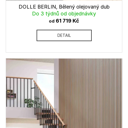
č
DOLLE BERLIN, Bělený olejovaný dub
u
Do 3 týdnů od objednávky
j
e
61 719 Kč
od
m
e
DETAIL
ANTRACITOVÝ
SLOUPEK
PRO
3
(RAL7016)
-
MONTÁŽ
DO
STĚNY
1
786
Kč