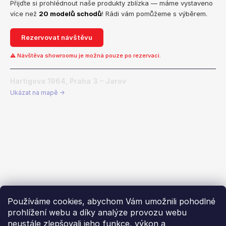
Přijďte si prohlédnout naše produkty zblízka — máme vystaveno
více než
20 modelů schodů
! Rádi vám pomůžeme s výběrem.
Rezervovat návštěvu
⚠ Návštěva showroomu je možná pouze po rezervaci.
Hartigova 1964, Praha 3 – Jarov
Ukázat na mapě →
Používáme cookies, abychom Vám umožnili pohodlné
prohlížení webu a díky analýze provozu webu
neustále zlepšovali jeho funkce, výkon a